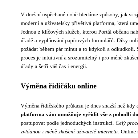
V dnešní uspěchané době hledáme způsoby, jak si zjed
moderní a uživatelsky přívětivá platforma, která um
Jednou z klíčových služeb, kterou Portál občana nab
úřadě a vyplňování papírových formulářů. Díky onl
požádat během pár minut a to kdykoli a odkudkoli. S
proces je intuitivní a srozumitelný i pro méně zkuše
úřady a šetří váš čas i energii.
Výměna řidičáku online
Výměna řidičského průkazu je dnes snazší než kdy d
platforma vám umožňuje vyřídit vše z pohodlí do
postupovat podle jednoduchých instrukcí.
Celý proce
zvládnou i méně zkušení uživatelé internetu.
Online s