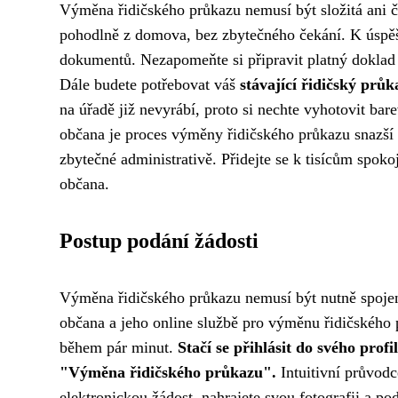
Výměna řidičského průkazu nemusí být složitá ani č
pohodlně z domova, bez zbytečného čekání. K úspěš
dokumentů. Nezapomeňte si připravit platný doklad 
Dále budete potřebovat váš
stávající řidičský průk
na úřadě již nevyrábí, proto si nechte vyhotovit b
občana je proces výměny řidičského průkazu snazší n
zbytečné administrativě. Přidejte se k tisícům spokoj
občana.
Postup podání žádosti
Výměna řidičského průkazu nemusí být nutně spoje
občana a jeho online službě pro výměnu řidičského
během pár minut.
Stačí se přihlásit do svého pro
"Výměna řidičského průkazu".
Intuitivní průvod
elektronickou žádost, nahrajete svou fotografii a po