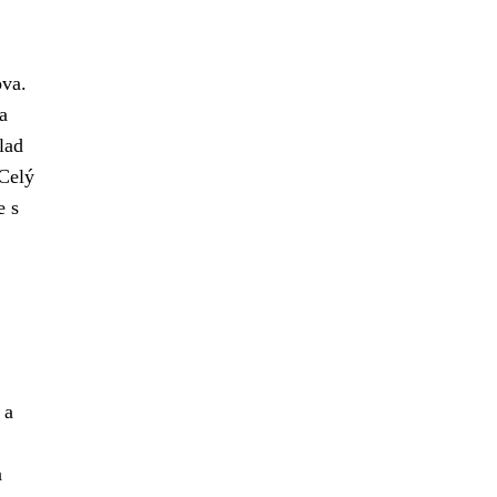
ova.
a
lad
 Celý
e s
 a
a