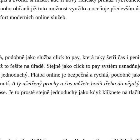
oho občanů již tuto možnost využilo a oceňuje především ú
mfort moderních online služeb.
ná, podobně jako služba
click to pay
, která taky šetří čas i pení
 to řešíte na úřadě. Stejně jako click to pay systém usnadňuj
 to jednoduchý. Platba online je bezpečná a rychlá, podobně ja
knutí.
A ty ušetřený prachy a čas můžete hodit třeba do nějak
pse. Je to prostě stejně jednoduchý jako když kliknete na tlačí