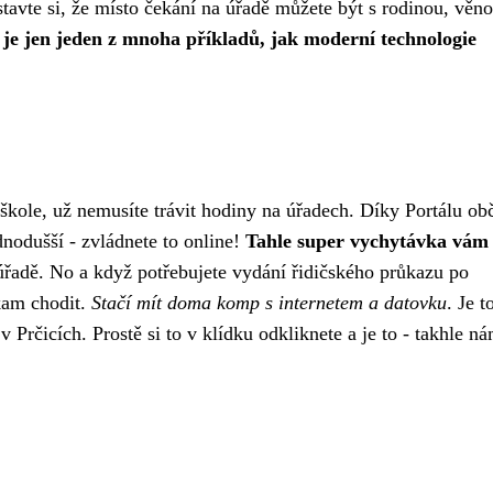
avte si, že místo čekání na úřadě můžete být s rodinou, věno
 je jen jeden z mnoha příkladů, jak moderní technologie
škole
, už nemusíte trávit hodiny na úřadech. Díky Portálu ob
nodušší - zvládnete to online!
Tahle super vychytávka vám 
a úřadě. No a když potřebujete vydání řidičského průkazu po
kam chodit.
Stačí mít doma komp s internetem a datovku
. Je t
 Prčicích. Prostě si to v klídku odkliknete a je to - takhle ná