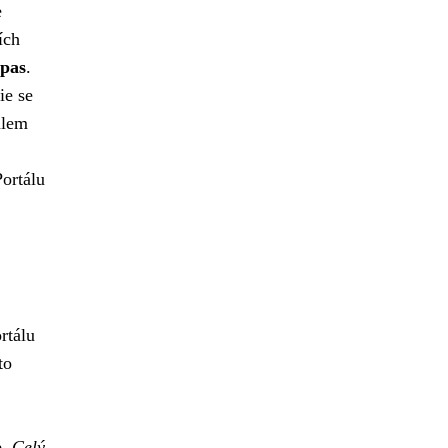
e
ích
 pas
.
ie se
álem
Portálu
rtálu
to
e.
Celý