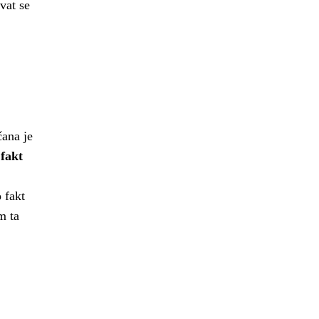
vat se
čana je
fakt
o fakt
m ta