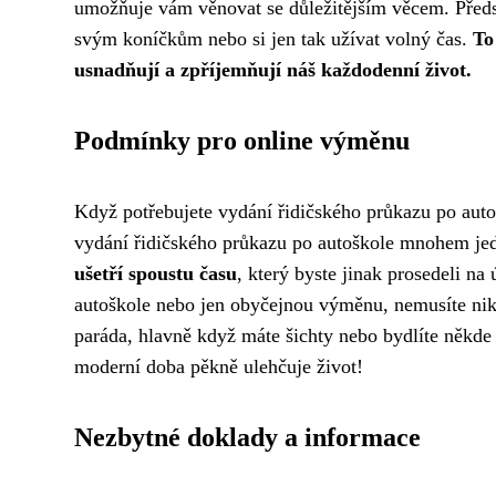
umožňuje vám věnovat se důležitějším věcem. Předst
svým koníčkům nebo si jen tak užívat volný čas.
To
usnadňují a zpříjemňují náš každodenní život.
Podmínky pro online výměnu
Když potřebujete
vydání řidičského průkazu po auto
vydání řidičského průkazu po autoškole mnohem jed
ušetří spoustu času
, který byste jinak prosedeli n
autoškole nebo jen obyčejnou výměnu, nemusíte ni
paráda, hlavně když máte šichty nebo bydlíte někde v
moderní doba pěkně ulehčuje život!
Nezbytné doklady a informace