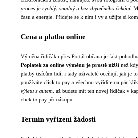
proces je rychlý, snadný a bez zbytečného čekání.
Mn
času a energie. Přidejte se k nim i vy a užijte si ko
Cena a platba online
Výměna řidičáku přes Portál občana je fakt pohodl
Poplatek za online výměnu je prostě nižší
než když
platby tisícům lidí, i tady uživatelé oceňují, jak je
používáte click to pay a všechno vyřídíte na pár kli
výletu s autem
, až budete mít ten novej řidičák v ka
click to pay při nákupu.
Termín vyřízení žádosti