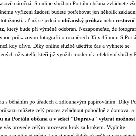
asově náročná. S online službou Portálu občana zvládnete vš
nému vyřízení žádosti budete potřebovat jen několik základn
totožnosti, ať už se jedná o
občanský průkaz
nebo
cestovní
az
, který bude při výměně odebrán. Nezapomeňte, že fotograf
arevnou průkazovou fotografii o rozměrech 35 x 45 mm. S Port
ež kdy dříve. Díky online službě ušetříte čas a vyhnete se
ených uživatelů, kteří již využili moderní a efektivní služby 
na s běháním po úřadech a zdlouhavým papírováním. Díky Po
 průkazu můžete celý proces zvládnout pohodlně z domova, a 
filu na Portálu občana a v sekci "Doprava" vybrat možnost
ce vás provede celým procesem krok za krokem. Vyplníte
dpis a zvolíte si místo, kde si nový řidičský průkaz vyzvednet