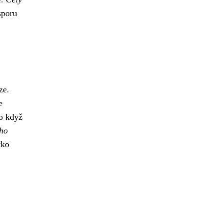
sporu
ze.
e
ko když
ýho
tko