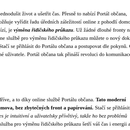
nodušit život a ušetřit čas. Přesně to nabízí Portál občana,
ožňuje vyřídit řadu úředních záležitostí online z pohodlí dom
ízí, je
výměna řidičského průkazu
. Už žádné dlouhé fronty n
ine službě pro výměnu řidičského průkazu můžete o nový dok
tačí se přihlásit do Portálu občana a postupovat dle pokynů.
né uživatele. Portál občana tak přináší revoluci do komunikac
říve, a to díky online službě Portálu občana.
Tato moderní
mova, bez zbytečných front a papírování.
Stačí se přihlásit
s je intuitivní a uživatelsky přívětivý, takže ho bez problémů
lužba pro výměnu řidičského průkazu šetří váš čas i energii 