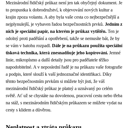
Mezinárodní řidičský průkaz není jen tak obyčejný dokument. Je
to propustka k dobrodružství, k objevování nových kultur a
krajin zpoza volantu. A aby byla vaše cesta co nejbezpečnější a
nejplynulejší, je vybaven řadou bezpečnostních prvků.
Jedním z
nich je speciální papír, na kterém je průkaz vytištěn.
Ten je
odolný proti padělání a opotřebení, takže se nemusíte bát, že by
se vám v batohu rozpadl.
Dále je na průkazu použita speciální
tisková technika, která znesnadňuje jeho kopírování.
Jemné
linie, mikropísmo a další detaily jsou pro padělatele těžko
napodobitelné. A v neposlední řadě je na průkazu vaše fotografie
a podpis, které slouží k vaší jednoznačné identifikaci. Díky
těmto bezpečnostním prvkům si můžete být jisti, že váš
mezinárodní řidičský průkaz je platný a uznávaný po celém
světě. Ať už se chystáte na dovolenou, pracovní cestu nebo třeba
na stáž, s mezinárodním řidičským průkazem se můžete vydat na
cesty s klidem a důvěrou.
Neplatnost a ztráta průkazu