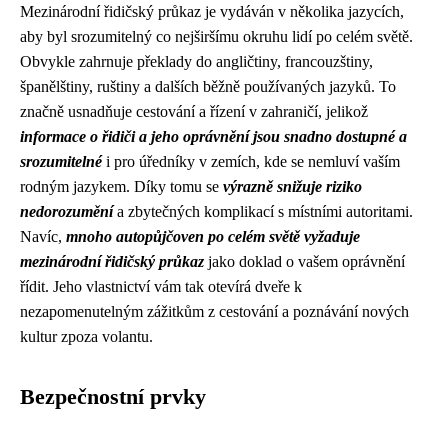
Mezinárodní řidičský průkaz je vydáván v několika jazycích,
aby byl srozumitelný co nejširšímu okruhu lidí po celém světě.
Obvykle zahrnuje překlady do angličtiny, francouzštiny,
španělštiny, ruštiny a dalších běžně používaných jazyků. To
značně usnadňuje cestování a řízení v zahraničí, jelikož
informace o řidiči a jeho oprávnění jsou snadno dostupné a
srozumitelné
i pro úředníky v zemích, kde se nemluví vaším
rodným jazykem. Díky tomu se
výrazně snižuje riziko
nedorozumění
a zbytečných komplikací s místními autoritami.
Navíc,
mnoho autopůjčoven po celém světě vyžaduje
mezinárodní řidičský průkaz
jako doklad o vašem oprávnění
řídit. Jeho vlastnictví vám tak otevírá dveře k
nezapomenutelným zážitkům z cestování a poznávání nových
kultur zpoza volantu.
Bezpečnostní prvky