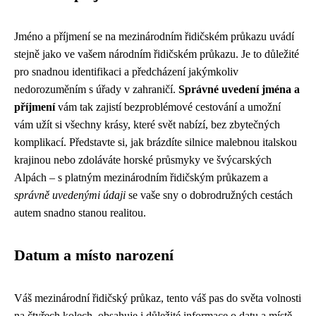
Jméno a příjmení se na mezinárodním řidičském průkazu uvádí
stejně jako ve vašem národním řidičském průkazu. Je to důležité
pro snadnou identifikaci a předcházení jakýmkoliv
nedorozuměním s úřady v zahraničí.
Správné uvedení jména a
příjmení
vám tak zajistí bezproblémové cestování a umožní
vám užít si všechny krásy, které svět nabízí, bez zbytečných
komplikací. Představte si, jak brázdíte silnice malebnou italskou
krajinou nebo zdoláváte horské průsmyky ve švýcarských
Alpách – s platným mezinárodním řidičským průkazem a
správně uvedenými údaji
se vaše sny o dobrodružných cestách
autem snadno stanou realitou.
Datum a místo narození
Váš mezinárodní řidičský průkaz, tento váš pas do světa volnosti
na čtyřech kolech, obsahuje i důležité informace o datu a místě