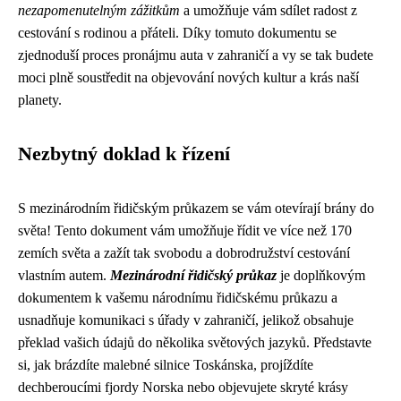
nezapomenutelným zážitkům
a umožňuje vám sdílet radost z
cestování s rodinou a přáteli. Díky tomuto dokumentu se
zjednoduší proces pronájmu auta v zahraničí a vy se tak budete
moci plně soustředit na objevování nových kultur a krás naší
planety.
Nezbytný doklad k řízení
S mezinárodním řidičským průkazem se vám otevírají brány do
světa! Tento dokument vám umožňuje řídit ve více než 170
zemích světa a zažít tak svobodu a dobrodružství cestování
vlastním autem.
Mezinárodní řidičský průkaz
je doplňkovým
dokumentem k vašemu národnímu řidičskému průkazu a
usnadňuje komunikaci s úřady v zahraničí, jelikož obsahuje
překlad vašich údajů do několika světových jazyků. Představte
si, jak brázdíte malebné silnice Toskánska, projíždíte
dechberoucími fjordy Norska nebo objevujete skryté krásy