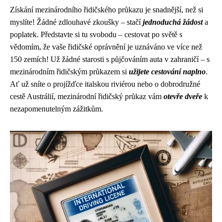
Získání mezinárodního řidičského průkazu je snadnější, než si
myslíte! Žádné zdlouhavé zkoušky – stačí
jednoduchá žádost
a
poplatek. Představte si tu svobodu – cestovat po světě s
vědomím, že vaše řidičské oprávnění je uznáváno ve více než
150 zemích! Už žádné starosti s půjčováním auta v zahraničí – s
mezinárodním řidičským průkazem si
užijete cestování naplno
.
Ať už sníte o projížďce italskou riviérou nebo o dobrodružné
cestě Austrálií, mezinárodní řidičský průkaz vám
otevře dveře
k
nezapomenutelným zážitkům.