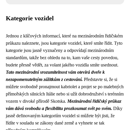
Kategorie vozidel
Jednou z klíčových informací, které na mezinárodním řidičském
průkazu naleznete, jsou kategorie vozidel, které smíte řídit. Tyto
kategorie jsou jasně vyznačeny a odpovídají mezinárodním
standardům, takže bez ohledu na to, kam vaše cesty povedou,
budete přesně vědět, za volant jakého vozidla smíte usednout.
Tato mezinárodní srozumitelnost vám otevírá dveře k
nezapomenutelným zážitkům z cestování.
Představte si, že si
můžete svobodně pronajmout kabriolet a projet se po malebných
přímořských silnicích Itálie nebo si užít dobrodružství s terénním
vozem v divoké přírodě Skotska.
Mezinárodní řidičský průkaz
vám dává svobodu a flexibilitu prozkoumat svět po svém.
Díky
jasně definovaným kategoriím vozidel si můžete být jisti, že
řídíte v souladu se zákony dané země a vyhnete se tak