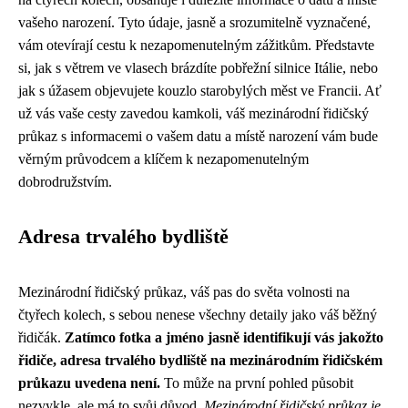
vašeho narození. Tyto údaje, jasně a srozumitelně vyznačené,
vám otevírají cestu k nezapomenutelným zážitkům. Představte
si, jak s větrem ve vlasech brázdíte pobřežní silnice Itálie, nebo
jak s úžasem objevujete kouzlo starobylých měst ve Francii. Ať
už vás vaše cesty zavedou kamkoli, váš mezinárodní řidičský
průkaz s informacemi o vašem datu a místě narození vám bude
věrným průvodcem a klíčem k nezapomenutelným
dobrodružstvím.
Adresa trvalého bydliště
Mezinárodní řidičský průkaz, váš pas do světa volnosti na
čtyřech kolech, s sebou nenese všechny detaily jako váš běžný
řidičák.
Zatímco fotka a jméno jasně identifikují vás jakožto
řidiče, adresa trvalého bydliště na mezinárodním řidičském
průkazu uvedena není.
To může na první pohled působit
nezvykle, ale má to svůj důvod.
Mezinárodní řidičský průkaz je