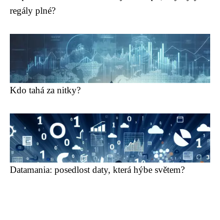
regály plné?
Kdo tahá za nitky?
Datamania: posedlost daty, která hýbe světem?