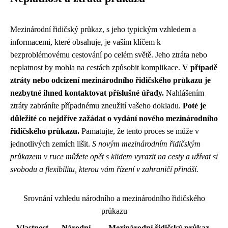
Mezinárodní řidičský průkaz, s jeho typickým vzhledem a
informacemi, které obsahuje, je vaším klíčem k
bezproblémovému cestování po celém světě. Jeho ztráta nebo
neplatnost by mohla na cestách způsobit komplikace.
V případě
ztráty nebo odcizení mezinárodního řidičského průkazu je
nezbytné ihned kontaktovat příslušné úřady.
Nahlášením
ztráty zabráníte případnému zneužití vašeho dokladu.
Poté je
důležité co nejdříve zažádat o vydání nového mezinárodního
řidičského průkazu.
Pamatujte, že tento proces se může v
jednotlivých zemích lišit.
S novým mezinárodním řidičským
průkazem v ruce můžete opět s klidem vyrazit na cesty a užívat si
svobodu a flexibilitu, kterou vám řízení v zahraničí přináší.
Srovnání vzhledu národního a mezinárodního řidičského
průkazu
Vlastnost
Národní
Mezinárodní řidičský průkaz