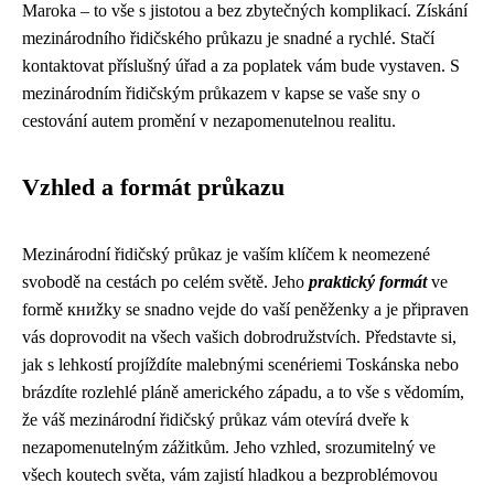
Maroka – to vše s jistotou a bez zbytečných komplikací. Získání
mezinárodního řidičského průkazu je snadné a rychlé. Stačí
kontaktovat příslušný úřad a za poplatek vám bude vystaven. S
mezinárodním řidičským průkazem v kapse se vaše sny o
cestování autem promění v nezapomenutelnou realitu.
Vzhled a formát průkazu
Mezinárodní řidičský průkaz je vaším klíčem k neomezené
svobodě na cestách po celém světě. Jeho
praktický formát
ve
formě книžky se snadno vejde do vaší peněženky a je připraven
vás doprovodit na všech vašich dobrodružstvích. Představte si,
jak s lehkostí projíždíte malebnými scenériemi Toskánska nebo
brázdíte rozlehlé pláně amerického západu, a to vše s vědomím,
že váš mezinárodní řidičský průkaz vám otevírá dveře k
nezapomenutelným zážitkům. Jeho vzhled, srozumitelný ve
všech koutech světa, vám zajistí hladkou a bezproblémovou