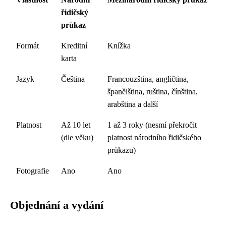
řidičský
průkaz
Formát
Kreditní
Knížka
karta
Jazyk
Čeština
Francouzština, angličtina,
španělština, ruština, čínština,
arabština a další
Platnost
Až 10 let
1 až 3 roky (nesmí překročit
(dle věku)
platnost národního řidičského
průkazu)
Fotografie
Ano
Ano
Objednání a vydání