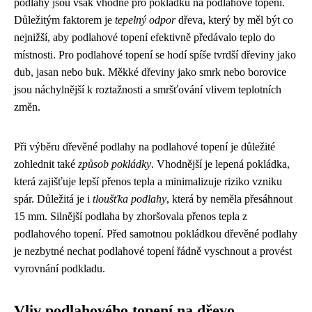
podlahy jsou však vhodné pro pokládku na podlahové topení.
Důležitým faktorem je
tepelný odpor
dřeva, který by měl být co
nejnižší, aby podlahové topení efektivně předávalo teplo do
místnosti. Pro podlahové topení se hodí spíše tvrdší dřeviny jako
dub, jasan nebo buk. Měkké dřeviny jako smrk nebo borovice
jsou náchylnější k roztažnosti a smršťování vlivem teplotních
změn.
Při výběru dřevěné podlahy na podlahové topení je důležité
zohlednit také
způsob pokládky
. Vhodnější je lepená pokládka,
která zajišťuje lepší přenos tepla a minimalizuje riziko vzniku
spár. Důležitá je i
tloušťka podlahy
, která by neměla přesáhnout
15 mm. Silnější podlaha by zhoršovala přenos tepla z
podlahového topení. Před samotnou pokládkou dřevěné podlahy
je nezbytné nechat podlahové topení řádně vyschnout a provést
vyrovnání podkladu.
Vliv podlahového topení na dřevo