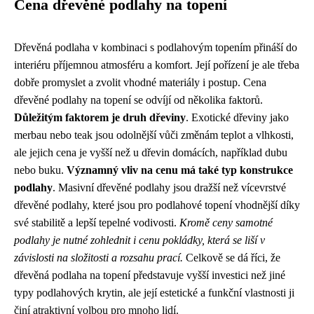
Cena dřevěné podlahy na topení
Dřevěná podlaha v kombinaci s podlahovým topením přináší do
interiéru příjemnou atmosféru a komfort. Její pořízení je ale třeba
dobře promyslet a zvolit vhodné materiály i postup. Cena
dřevěné podlahy na topení se odvíjí od několika faktorů.
Důležitým faktorem je druh dřeviny
. Exotické dřeviny jako
merbau nebo teak jsou odolnější vůči změnám teplot a vlhkosti,
ale jejich cena je vyšší než u dřevin domácích, například dubu
nebo buku.
Významný vliv na cenu má také typ konstrukce
podlahy
. Masivní dřevěné podlahy jsou dražší než vícevrstvé
dřevěné podlahy, které jsou pro podlahové topení vhodnější díky
své stabilitě a lepší tepelné vodivosti.
Kromě ceny samotné
podlahy je nutné zohlednit i cenu pokládky, která se liší v
závislosti na složitosti a rozsahu prací.
Celkově se dá říci, že
dřevěná podlaha na topení představuje vyšší investici než jiné
typy podlahových krytin, ale její estetické a funkční vlastnosti ji
činí atraktivní volbou pro mnoho lidí.