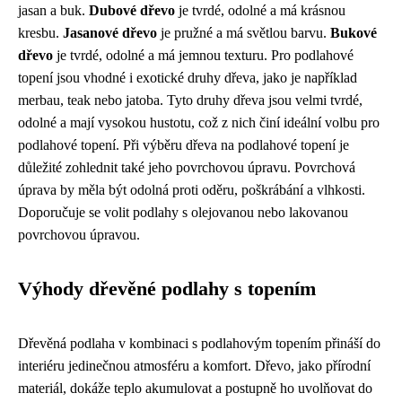
jasan a buk.
Dubové dřevo
je tvrdé, odolné a má krásnou
kresbu.
Jasanové dřevo
je pružné a má světlou barvu.
Bukové
dřevo
je tvrdé, odolné a má jemnou texturu. Pro podlahové
topení jsou vhodné i exotické druhy dřeva, jako je například
merbau, teak nebo jatoba. Tyto druhy dřeva jsou velmi tvrdé,
odolné a mají vysokou hustotu, což z nich činí ideální volbu pro
podlahové topení. Při výběru dřeva na podlahové topení je
důležité zohlednit také jeho povrchovou úpravu. Povrchová
úprava by měla být odolná proti oděru, poškrábání a vlhkosti.
Doporučuje se volit podlahy s olejovanou nebo lakovanou
povrchovou úpravou.
Výhody dřevěné podlahy s topením
Dřevěná podlaha v kombinaci s podlahovým topením přináší do
interiéru jedinečnou atmosféru a komfort. Dřevo, jako přírodní
materiál, dokáže teplo akumulovat a postupně ho uvolňovat do