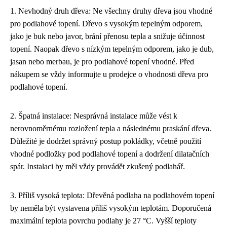
1. Nevhodný druh dřeva: Ne všechny druhy dřeva jsou vhodné
pro podlahové topení. Dřevo s vysokým tepelným odporem,
jako je buk nebo javor, brání přenosu tepla a snižuje účinnost
topení. Naopak dřevo s nízkým tepelným odporem, jako je dub,
jasan nebo merbau, je pro podlahové topení vhodné. Před
nákupem se vždy informujte u prodejce o vhodnosti dřeva pro
podlahové topení.
2. Špatná instalace: Nesprávná instalace může vést k
nerovnoměrnému rozložení tepla a následnému praskání dřeva.
Důležité je dodržet správný postup pokládky, včetně použití
vhodné podložky pod podlahové topení a dodržení dilatačních
spár. Instalaci by měl vždy provádět zkušený podlahář.
3. Příliš vysoká teplota: Dřevěná podlaha na podlahovém topení
by neměla být vystavena příliš vysokým teplotám. Doporučená
maximální teplota povrchu podlahy je 27 °C. Vyšší teploty