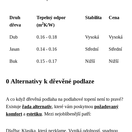
Druh
Tepelný odpor
Stabilita
Cena
2
dřeva
(m
K/W)
Dub
0.16 - 0.18
Vysoká
Vysoká
Jasan
0.14 - 0.16
Střední
Střední
Buk
0.15 - 0.17
Nižší
Nižší
0 Alternativy k dřevěné podlaze
A co když dřevěná podlaha na podlahové topení není to pravé?
Existuje
řada alternativ
, které vám poskytnou
požadovaný
komfort
a
estetiku
. Mezi nejoblíbenější patří:
Dlažba: Klasika, která nezklame. Vyniká odolností, snadnou