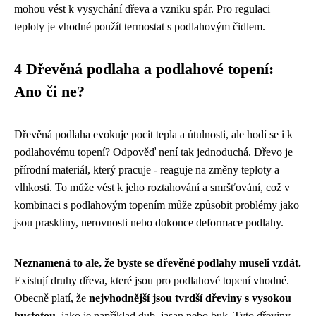
mohou vést k vysychání dřeva a vzniku spár. Pro regulaci
teploty je vhodné použít termostat s podlahovým čidlem.
4 Dřevěná podlaha a podlahové topení:
Ano či ne?
Dřevěná podlaha evokuje pocit tepla a útulnosti, ale hodí se i k
podlahovému topení? Odpověď není tak jednoduchá. Dřevo je
přírodní materiál, který pracuje - reaguje na změny teploty a
vlhkosti. To může vést k jeho roztahování a smršťování, což v
kombinaci s podlahovým topením může způsobit problémy jako
jsou praskliny, nerovnosti nebo dokonce deformace podlahy.
Neznamená to ale, že byste se dřevěné podlahy museli vzdát.
Existují druhy dřeva, které jsou pro podlahové topení vhodné.
Obecně platí, že
nejvhodnější jsou tvrdší dřeviny s vysokou
hustotou
, jako je například dub, jasan nebo buk. Tyto dřeviny