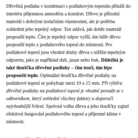
Dřevěná podlaha v kombinaci s podlahovým topením přináší do
interiéru příjemnou atmosféru a komfort. Dřevo je přírodní
materiál s dobrými izolačními vlastnostmi, ale je potřeba
zohlednit jeho tepelný odpor. Ten udává, jak dobře materiál
propouští teplo. Čím je tepelný odpor vyšší, tím hůře dřevo
propouští teplo z podlahového topení do místnosti. Pro
podlahové topení jsou vhodné druhy dřeva s nižším tepelným
odporem, jako je například dub, jasan nebo buk.
Důležitá je
také tloušťka dřevěné podlahy – čím tenčí, tím lépe
propouští teplo.
Optimální tloušťka dřevěné podlahy na
podlahové topení se pohybuje mezi 10 a 15 mm.
Při výběru
dřevěné podlahy na podlahové topení je vhodné poradit se s
odborníkem, který zohlední všechny faktory a doporučí
nejvhodnější řešení.
Správná volba dřeva a jeho tloušťky zajistí
efektivní fungování podlahového topení a příjemné klima v
místnosti.