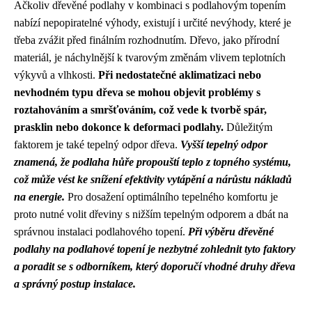
Ačkoliv dřevěné podlahy v kombinaci s podlahovým topením
nabízí nepopiratelné výhody, existují i určité nevýhody, které je
třeba zvážit před finálním rozhodnutím. Dřevo, jako přírodní
materiál, je náchylnější k tvarovým změnám vlivem teplotních
výkyvů a vlhkosti.
Při nedostatečné aklimatizaci nebo
nevhodném typu dřeva se mohou objevit problémy s
roztahováním a smršťováním, což vede k tvorbě spár,
prasklin nebo dokonce k deformaci podlahy.
Důležitým
faktorem je také tepelný odpor dřeva.
Vyšší tepelný odpor
znamená, že podlaha hůře propouští teplo z topného systému,
což může vést ke snížení efektivity vytápění a nárůstu nákladů
na energie.
Pro dosažení optimálního tepelného komfortu je
proto nutné volit dřeviny s nižším tepelným odporem a dbát na
správnou instalaci podlahového topení.
Při výběru dřevěné
podlahy na podlahové topení je nezbytné zohlednit tyto faktory
a poradit se s odborníkem, který doporučí vhodné druhy dřeva
a správný postup instalace.