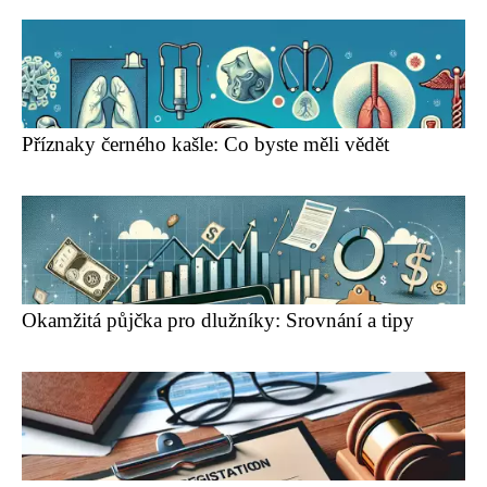
Příznaky černého kašle: Co byste měli vědět
Okamžitá půjčka pro dlužníky: Srovnání a tipy