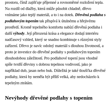
prostoru, čímž zajišťuje příjemné a rovnoměrné rozložení tepla.
Na rozdíl od dlažby, která může působit chladně, dřevo
vnímáme jako teplý materiál, a to i na dotek.
Dřevěná podlaha s
podlahovým topením
tak přispívá k útulnému a hřejivému
prostředí. Kromě tepelného komfortu nabízí dřevěná podlaha i
další
výhody
. Její přirozená krása a elegance dodají interiéru
nadčasový vzhled, který se snadno kombinuje s různými styly
zařízení. Dřevo je navíc odolný materiál s dlouhou životností, a
proto je investice do dřevěné podlahy s podlahovým topením
dlouhodobou záležitostí. Pro podlahové topení jsou vhodné
spíše tvrdší dřeviny s dobrou tepelnou vodivostí, jako je
například dub, jasan nebo buk. Důležitá je také tloušťka dřevěné
podlahy, která by neměla být příliš velká, aby nedocházelo k
tepelným ztrátám.
Nevýhody dřevěné podlahy s topením