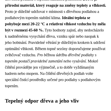
přírodní materiál, který reaguje na změny teploty a vlhkosti.
Proto je důležité udržovat v místnosti s dřevěnou podlahou a
podlahovým topením stabilní klima.
Ideální teplota se
pohybuje mezi 20-22 °C a relativní vlhkost vzduchu by měla
být v rozmezí 45-60 %.
Tyto hodnoty zajistí, aby nedocházelo
k nadměrnému vysychání dřeva, vzniku spár nebo naopak k
jeho bobtnání. Pravidelné větrání je důležitým krokem k udržení
optimální vlhkosti. Během topné sezóny doporučujeme používat
zvlhčovač vzduchu.
Pro běžnou údržbu dřevěné podlahy s
topením postačí pravidelné zametání nebo vysávání.
Mokré
čištění provádějte jen výjimečně, a to dobře vyždímaným
hadrem nebo mopem. Na čištění dřevěných podlah volte
speciální čistící prostředky určené pro podlahy s podlahovým
topením.
Tepelný odpor dřeva a jeho vliv