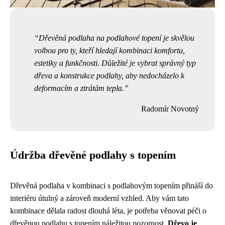
Dřevěná podlaha na podlahové topení je skvělou
volbou pro ty, kteří hledají kombinaci komfortu,
estetiky a funkčnosti. Důležité je vybrat správný typ
dřeva a konstrukce podlahy, aby nedocházelo k
deformacím a ztrátám tepla.
Radomír Novotný
Údržba dřevěné podlahy s topením
Dřevěná podlaha v kombinaci s podlahovým topením přináší do
interiéru útulný a zároveň moderní vzhled. Aby vám tato
kombinace dělala radost dlouhá léta, je potřeba věnovat péči o
dřevěnou podlahu s topením náležitou pozornost.
Dřevo je