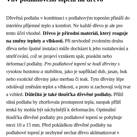
Dřevěná podlaha v kombinaci s podlahovým topením přináší do
interiéru příjemné teplo a komfort. Ne každé dřevo je ale pro
tento účel vhodné.
Dřevo je přírodní materiál, který reaguje
na změny teploty a vlhkosti.
Při nevhodně zvoleném druhu
dřeva nebo špatné instalaci může docházet k jeho roztahování a
smršťování, což se projeví vznikem spár, prasklin nebo
deformací podlahy.
Pro podlahové topení se hodí dřeviny s
vysokou hustotou a stabilitou,
jako je například dub, jasan, buk
nebo exotické dřeviny jako merbau či teak. Tyto dřeviny lépe
odolávají změnám teplot a vlhkosti, a proto si zachovají svůj tvar
a vzhled.
Důležitá je také tloušťka dřevěné podlahy.
Příliš
silná podlaha by zhoršovala prostupnost tepla, naopak příliš
tenká by mohla být náchylnější k deformacím. Optimální
tloušťka dřevěné podlahy pro podlahové topení se pohybuje
mezi 10 a 15 mm. Před pokládkou dřevěné podlahy na
podlahové topení je nezbytné nechat dřevo aklimatizovat v