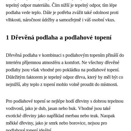
tepelný odpor materiálu. Čím nižší je tepelný odpor, tím lépe
podlaha vede teplo. Dále je potřeba zvážit také odolnost proti
vlhkosti, náročnost údržby a samozřejmě i váš osobní vkus.
1 Dřevěná podlaha a podlahové topení
Dřevěná podlaha v kombinaci s podlahovým topením přináší do
interiéru příjemnou atmosféru a komfort. Ne všechny dřevěné
podlahy jsou však vhodné pro pokládku na podlahové topení.
Důležitým faktorem je tepelný odpor dřeva, který by měl být co
nejnižší, aby teplo z topení mohlo volně proudit do místnosti.
Pro podlahové topení se nejlépe hodí dřeviny s dobrou tepelnou
vodivostí, jako je dub, jasan nebo buk. Vhodné jsou také
exotické dřeviny jako například merbau nebo teak. Naopak
měkké dřeviny, jako je smrk nebo borovice, nejsou pro
podlahové topení ideální.