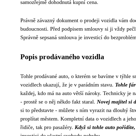
samozřejmě dohodnutá kupní cena.
Právně závazný dokument o prodeji vozidla vám dod
budoucnosti. Před podpisem smlouvy si ji vždy pečli
Správně sepsaná smlouva je investicí do bezproblém
Popis prodávaného vozidla
Tohle prodávané auto, o kterém se bavíme v týhle s
vozidlech
ukazují, že je v parádním stavu.
Tohle fár
každej, kdo má na auto větší nároky. Technicky je n
- prostě se o něj někdo fakt staral.
Novej majitel si 
si to představte - můžete s ním vyrazit na dlouhý štr
proplítat městem. Kompletní data o vozidlech a jeho 
řidiče, tak pro pasažéry.
Když si tohle auto pořídíte
investici do vlastní svobody pohybu.