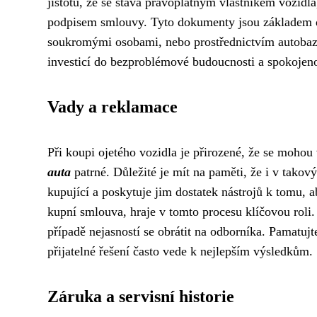
jistotu, že se stává právoplatným vlastníkem vozidla
podpisem smlouvy. Tyto dokumenty jsou základem d
soukromými osobami, nebo prostřednictvím autobaz
investicí do bezproblémové budoucnosti a spokojeno
Vady a reklamace
Při koupi ojetého vozidla je přirozené, že se mohou
auta
patrné. Důležité je mít na paměti, že i v takov
kupující a poskytuje jim dostatek nástrojů k tomu, 
kupní smlouva, hraje v tomto procesu klíčovou roli.
případě nejasností se obrátit na odborníka. Pamatu
přijatelné řešení často vede k nejlepším výsledkům.
Záruka a servisní historie