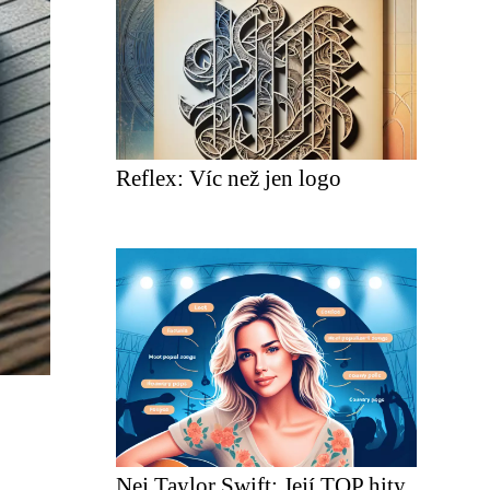
Reflex: Víc než jen logo
Nej Taylor Swift: Její TOP hity,