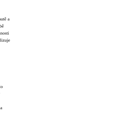
autě a
bě
nosti
lizuje
lo
ý
 a