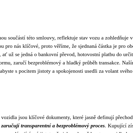
ou součástí této smlouvy, reflektuje stav vozu a zohledňuje 
ou pro nás klíčové, proto věříme, že sjednaná částka je pro ob
, ať už se jedná o bankovní převod, hotovostní platbu do urči
 formu, zaručí bezproblémový a hladký průběh transakce. Naš
 abyste s pocitem jistoty a spokojenosti usedli za volant svého
vozidla jsou klíčové dokumenty, které jasně definují přechod
 zaručují transparentní a bezproblémový proces
. Kupující z