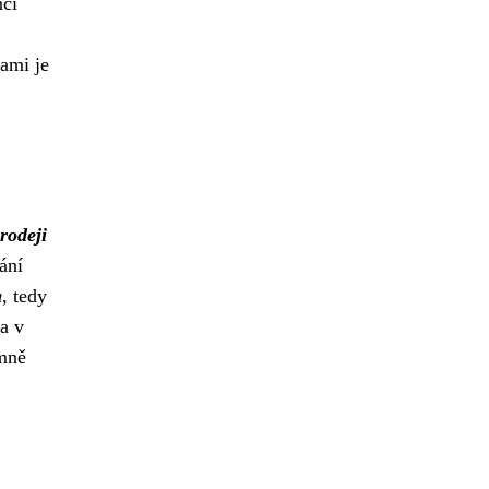
nčí
ami je
rodeji
ání
a
, tedy
a v
emně