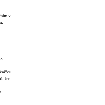
ěním v
m.
 o
 knížce
í. Jen
o