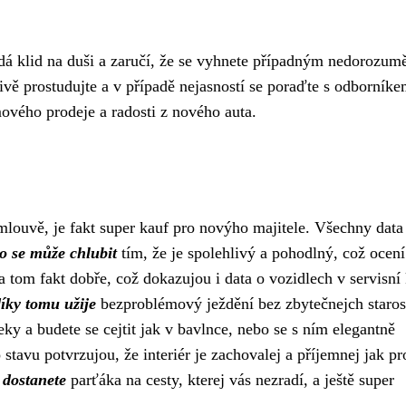
á klid na duši a zaručí, že se vyhnete případným nedorozum
vě prostudujte a v případě nejasností se poraďte s odborníke
ového prodeje a radosti z nového auta.
mlouvě, je fakt super kauf pro novýho majitele. Všechny
data
o se může chlubit
tím, že je spolehlivý a pohodlný, což ocení
a tom fakt dobře, což dokazujou i data o vozidlech v servisní
díky tomu užije
bezproblémový ježdění bez zbytečnejch starost
eky a budete se cejtit jak v bavlnce, nebo se s ním elegantně
stavu potvrzujou, že interiér je zachovalej a příjemnej jak pr
, dostanete
parťáka na cesty, kterej vás nezradí, a ještě super