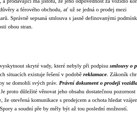
, a prodávající má jistotu, že jeho odpovědnost za vozidlo ko
ůvěry a férového obchodu, ať už se jedná o prodej mezi
arů. Správně sepsaná smlouva s jasně definovanými podmínk
sti obou stran.
 vyskytnout skryté vady, které nebyly při podpisu
smlouvy o p
ých situacích existuje řešení v podobě
reklamace
. Zákoník chr
aby se domohli svých práv.
Právní dokument o prodeji vozidl
 Je proto důležité věnovat jeho obsahu dostatečnou pozornost 
jte, že otevřená komunikace s prodejcem a ochota hledat vzáj
 Spory a soudní pře by měly být až tou poslední možností.