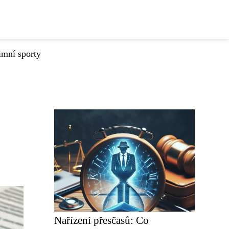
imní sporty
Nařízení přesčasů: Co