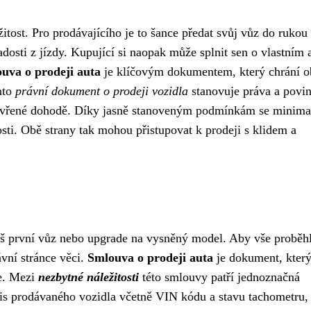
žitost. Pro prodávajícího je to šance předat svůj vůz do rukou
dosti z jízdy. Kupující si naopak může splnit sen o vlastním 
uva o prodeji auta
je klíčovým dokumentem, který chrání o
nto
právní dokument o prodeji vozidla
stanovuje práva a povin
uzavřené dohodě. Díky jasně stanoveným podmínkám se minima
ti. Obě strany tak mohou přistupovat k prodeji s klidem a
 váš první vůz nebo upgrade na vysněný model. Aby vše proběh
ávní stránce věci.
Smlouva o prodeji auta
je dokument, kter
ce. Mezi
nezbytné náležitosti
této smlouvy patří jednoznačná
opis prodávaného vozidla včetně VIN kódu a stavu tachometru,