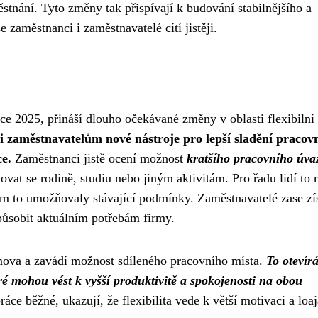
tnání. Tyto změny tak přispívají k budování stabilnějšího a
 zaměstnanci i zaměstnavatelé cítí jistěji.
oce 2025, přináší dlouho očekávané změny v oblasti flexibilní
 zaměstnavatelům nové nástroje pro lepší sladění pracov
ce.
Zaměstnanci jistě ocení možnost
kratšího pracovního úva
at se rodině, studiu nebo jiným aktivitám. Pro řadu lidí to
jim to umožňovaly stávající podmínky. Zaměstnavatelé zase zí
izpůsobit aktuálním potřebám firmy.
mova a zavádí možnost sdíleného pracovního místa.
To otevír
 mohou vést k vyšší produktivitě a spokojenosti na obou
ce běžné, ukazují, že flexibilita vede k větší motivaci a loaj