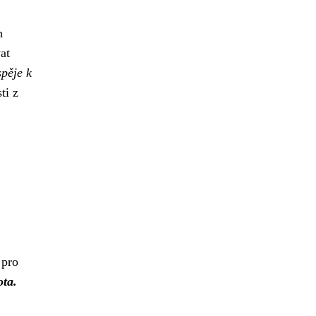
h
at
spěje k
ti z
 pro
ota.