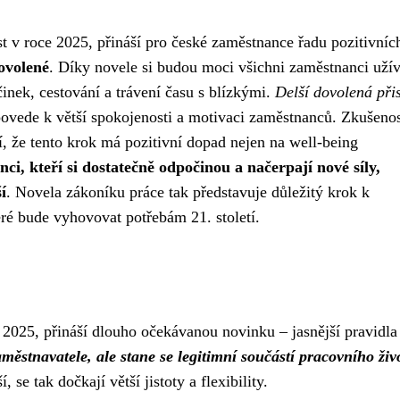
st v roce 2025, přináší pro české zaměstnance řadu pozitivníc
ovolené
. Díky novele si budou moci všichni zaměstnanci užív
inek, cestování a trávení času s blízkými.
Delší dovolená při
povede k větší spokojenosti a motivaci zaměstnanců. Zkušenos
í, že tento krok má pozitivní dopad nejen na well-being
ci, kteří si dostatečně odpočinou a načerpají nové síly,
í
. Novela zákoníku práce tak představuje důležitý krok k
ré bude vyhovovat potřebám 21. století.
 2025, přináší dlouho očekávanou novinku – jasnější pravidla
městnavatele, ale stane se legitimní součástí pracovního živ
se tak dočkají větší jistoty a flexibility.