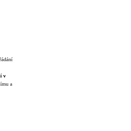
řádání
í v
šímu a