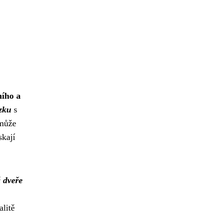
ního a
zku
s
 může
skají
á dveře
alitě