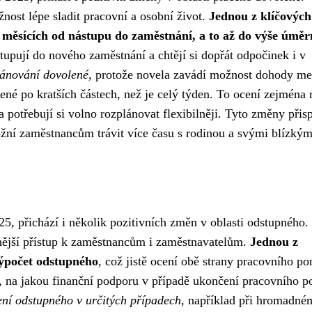
žnost lépe sladit pracovní a osobní život.
Jednou z klíčových
 měsících od nástupu do zaměstnání, a to až do výše úměr
tupují do nového zaměstnání a chtějí si dopřát odpočinek i v
plánování dovolené,
protože novela zavádí možnost dohody me
é po kratších částech, než je celý týden. To ocení zejména 
 potřebují si volno rozplánovat flexibilněji. Tyto změny přisp
žní zaměstnancům trávit více času s rodinou a svými blízkým
25, přichází i několik pozitivních změn v oblasti odstupného.
tnější přístup k zaměstnancům i zaměstnavatelům.
Jednou z
výpočet odstupného
, což jistě ocení obě strany pracovního p
m, na jakou finanční podporu v případě ukončení pracovního 
ení odstupného v určitých případech
, například při hromadné