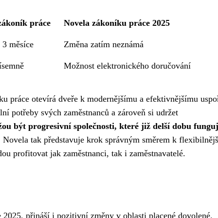
zákoník práce
Novela zákoníku práce 2025
 3 měsíce
Změna zatím neznámá
písemně
Možnost elektronického doručování
u práce otevírá dveře k modernějšímu a efektivnějšímu uspo
lní potřeby svých zaměstnanců a zároveň si udržet
u být progresivní společnosti, které již delší dobu funguj
.
Novela tak představuje krok správným směrem k flexibilněj
u profitovat jak zaměstnanci, tak i zaměstnavatelé.
 2025, přináší i pozitivní změny v oblasti placené dovolené.