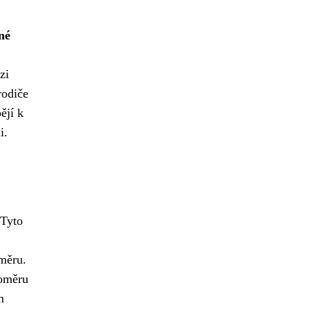
né
zi
rodiče
ějí k
i.
 Tyto
oměru.
poměru
m