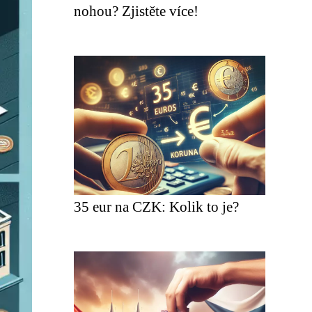
nohou? Zjistěte více!
35 eur na CZK: Kolik to je?