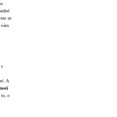
po
ípadné
ete se
á vám
 s
ní. A
ostí
to, o