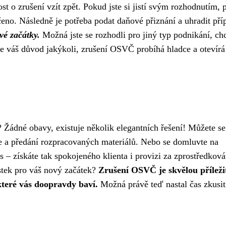
st o zrušení vzít zpět. Pokud jste si jistí svým rozhodnutím, 
nčeno. Následně je potřeba podat daňové přiznání a uhradit př
é začátky.
Možná jste se rozhodli pro jiný typ podnikání, chc
 je váš důvod jakýkoli, zrušení OSVČ probíhá hladce a otevír
? Žádné obavy, existuje několik elegantních řešení! Můžete se
e a předání rozpracovaných materiálů. Nebo se domluvte na
 – získáte tak spokojeného klienta i provizi za zprostředková
stek pro váš nový začátek?
Zrušení OSVČ je skvělou příležit
 které vás doopravdy baví.
Možná právě teď nastal čas zkusit 