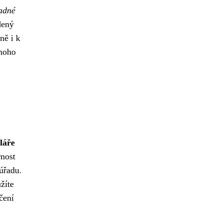
adné
dený
ně i k
dnoho
láře
rnost
úřadu.
žíte
čení