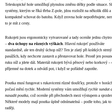
Teleskopické hole umožňují plynulou změnu délky podle situace. S
systémy, kterým se říká třeba Z-pole, jdou rozložit na několik dílů a
kompaktně schovat do batohu. Když zrovna hole nepotřebujete, nen
to je mít z cesty.
Rukojeti jsou ergonomicky vytvarované a tady oceníte jednu chytr
–
dva úchopy na různých výškách
. Hlavní rukojeť používáte
standardně, ale ten druhý úchop níž? Ten je zlatý při krátkých strm
pasážích, kdy nechcete zastavit a přestavovat hole. Prostě jen posun
ruku níž a jdete dál. Materiál rukojeti bývá pěnový nebo korkový – 
příjemné na dotek a odvádí pot, i když se pořádně zapotíte.
Poutka musí fungovat s rukavicemi různé tloušťky, protože v horác
počasí mění rychle. Moderní systémy vám umožňují
rychle sundat 
nasadit poutka
, což oceníte při přechodech mezi výstupem a sjezde
Některé modely mají poutka úplně odnímatelná – podle toho, jak to
raději.