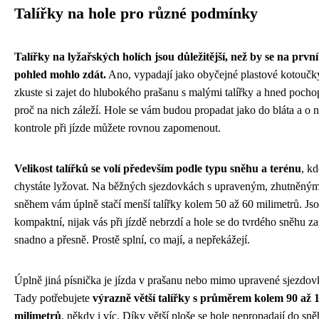
Talířky na hole pro různé podmínky
Talířky na lyžařských holích jsou důležitější, než by se na první
pohled mohlo zdát.
Ano, vypadají jako obyčejné plastové kotoučky
zkuste si zajet do hlubokého prašanu s malými talířky a hned pochop
proč na nich záleží. Hole se vám budou propadat jako do bláta a o 
kontrole při jízde můžete rovnou zapomenout.
Velikost talířků se volí především podle typu sněhu a terénu
, kd
chystáte lyžovat. Na běžných sjezdovkách s upraveným, zhutněný
sněhem vám úplně stačí menší talířky kolem 50 až 60 milimetrů. Js
kompaktní, nijak vás při jízdě nebrzdí a hole se do tvrdého sněhu za
snadno a přesně. Prostě splní, co mají, a nepřekážejí.
Úplně jiná písnička je jízda v prašanu nebo mimo upravené sjezdov
Tady potřebujete
výrazně větší talířky s průměrem kolem 90 až 
milimetrů
, někdy i víc. Díky větší ploše se hole nepropadají do sně