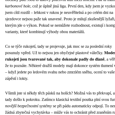
karbonové hole
, což je úplně jiná liga. První den, kdy jsem je vyzko
jsem cítil rozdíl – lehkost v rukou je neuvěřitelná a po celém dni na
sjezdovce nejsou paže tak unavené. Proto je milují zkušenější lyžaři
kterým jde o výkon. Pokud se nemůžete rozhodnout, existují i komp
varianty, které kombinují výhody obou materiálů.
Co se týče rukojetí, tady se projevuje, jak moc se za poslední roky
posunuly vpřed. Už to nejsou jen obyčejné plastové válečky.
Mode
rukojeti jsou tvarované tak, aby dokonale padly do dlaně
, a věř
že to poznáte. Některé dražší modely mají dokonce systém tlumení 
– když jedete po ledovém svahu nebo zmrzlém sněhu, ocení to vaše
zápěstí i lokty.
Všimli jste si někdy těch pásků na holích? Možná vás to překvapí, al
tady došlo k pokroku. Zatímco klasická textilní poutka plní svou fun
novější bezpečnostní systémy
se při pádu automaticky odpojí. To ne
žádná zbytečná vychytávka – může vás to ochránit před zraněním r