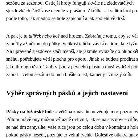
sezónu za sezónou. Ostřejší hroty fungují skvěle na zledovatělých
sjezdovkách, širší zase oceníte v prašanu. Zkrátka – kvalitní hrot po
podle toho, jak snadno se hole zapichují a jak spolehlivě drží.
A pak je tu
talířek nebo koš
nad hrotem. Zabraňuje tomu, aby se vá
zabořily až někam do půlky. Velikost talířku závisí na tom, kde lyžuj
Na upravené sjezdovce stačí menší, ale jakmile vyrazíte do hlubok
sněhu, potřebujete větší plochu pro oporu. Jinak se budete prodírat
jako through těsto. Talířky jsou z pevného plastu a musí vydržet po
zabrat – celou sezónu do nich bušíte o led, kameny i zmrzlý sníh.
Výběr správných pásků a jejich nastavení
Pásky na lyžařské hole
– většina z nás jim nevěnuje moc pozornost
Přitom právě ony můžou výrazně ovlivnit, jak se na sjezdovce cítít
se nad tím zamyslíte, vaše ruce jsou po celou dobu v kontaktu s hol
pokud pásky nesedí, poznáte to velmi rychle. Bolestivé otlaky, una