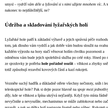
smysl –
vydrží vám déle a lyžování si s nimi užijete mnohem víc
. A t
nakonec to nejdůležitější, ne?
Údržba a skladování lyžařských holí
Lyžařské hole patří k základní výbavě a jejich správná péče rozhodu
tom, jak dlouho vám vydrží a jak dobře vám budou sloužit na svahu
každém výjezdu na hory stačí věnovat holím chvilku pozornosti a
odměnou vám bude jejich spolehlivá služba po celé roky. Hned po 
ze sjezdovky je potřeba
hole pořádně osušit
– vlhkost a zbytky sn
totiž způsobují rezavění kovových částí a kazí rukojeti.
Vezměte suchý hadřík a důkladně otřete všechny nečistoty, sníh i le
teleskopické hole? Pak si dejte pozor hlavně na
spoje mezi jednotli
díly
, kde se vlhkost a špína ukrývá nejčastěji. Když tyto místa řádně
nevyčistíte a nevysušíte, mechanismus se může zablokovat nebo zač
rezavět, a pak se délka holí nastavuje špatně nebo vůbec. Rukojeti 