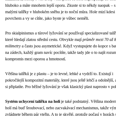
hluboko a máte mnohem lepší oporu. Zkuste si to někdy naopak – s
malými talířky v hlubokém sněhu je to noční můra. Hole mizí kdesi
povrchem a vy se cítíte, jako byste je vůbec neměli.
Pro skialpinismus a túrové lyžování se používají specializované talíř
které hledají zlatou střední cestu. Obvykle mají
průměr mezi 70 až 
milimetry
a často jsou asymetrické. Když vystupujete do kopce s b
na zádech, každý gram navíc pocítíte, takže tady jde o to najít roz
kompromis mezi oporou a hmotností.
Většina talířků je z plastu – je to levné, lehké a vydrží to. Existují i
pokročilejší kompozitní materiály, které jsou ještě lehčí a odolnější, 
si připlatíte. Pro běžné lyžování je však klasický plast naprosto v p
Systém uchycení talířku na holi
je také podstatný. Většina moder
holí má buď šroubovací, nebo zacvakávací mechanismus, takže vý
zvládnete během pár vteřin. A to je skvělé, protože počasí v horách 