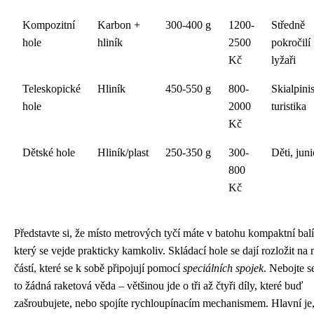
Kompozitní
Karbon +
300-400 g
1200-
Středně
hole
hliník
2500
pokročilí
Kč
lyžaři
Teleskopické
Hliník
450-550 g
800-
Skialpini
hole
2000
turistika
Kč
Dětské hole
Hliník/plast
250-350 g
300-
Děti, juni
800
Kč
Představte si, že místo metrových tyčí máte v batohu kompaktní bal
který se vejde prakticky kamkoliv. Skládací hole se dají rozložit na 
částí, které se k sobě připojují pomocí
speciálních spojek
. Nebojte s
to žádná raketová věda – většinou jde o tři až čtyři díly, které buď
zašroubujete, nebo spojíte rychloupínacím mechanismem. Hlavní je