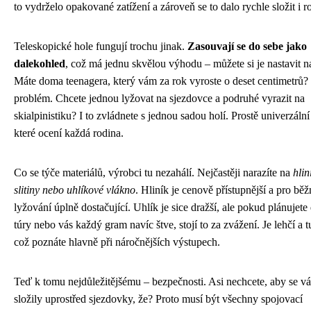
to vydrželo opakované zatížení a zároveň se to dalo rychle složit i ro
Teleskopické hole fungují trochu jinak.
Zasouvají se do sebe jako
dalekohled
, což má jednu skvělou výhodu – můžete si je nastavit n
Máte doma teenagera, který vám za rok vyroste o deset centimetrů
problém. Chcete jednou lyžovat na sjezdovce a podruhé vyrazit na
skialpinistiku? I to zvládnete s jednou sadou holí. Prostě univerzální
které ocení každá rodina.
Co se týče materiálů, výrobci tu nezahálí. Nejčastěji narazíte na
hlin
slitiny nebo uhlíkové vlákno
. Hliník je cenově přístupnější a pro běž
lyžování úplně dostačující. Uhlík je sice dražší, ale pokud plánujete 
túry nebo vás každý gram navíc štve, stojí to za zvážení. Je lehčí a t
což poznáte hlavně při náročnějších výstupech.
Teď k tomu nejdůležitějšému – bezpečnosti. Asi nechcete, aby se v
složily uprostřed sjezdovky, že? Proto musí být všechny spojovací