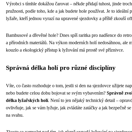
Výrobci s tímhle dokážou čarovat – někde přidají tuhost, jinde troc
pružnosti, podle toho, kde a jak budete hole používat. Je to ideální 
lyžaře, kteří jednou vyrazí na upravené sjezdovky a příště zkouší off
Bambusové a dřevěné hole? Dnes spíš raritka pro nadšence do retro
a přírodních materiálů. Na výkon moderních holí nedosáhnou, ale m
kouzlo a ekologický přístup k lyžování má prostě své příznivce.
Správná délka holí pro různé disciplíny
Víte, co často rozhoduje o tom, jestli si den na sjezdovce užijete nap
nebo budete celou dobu bojovat se svým vybavením?
Správně zvo
délka lyžařských holí
. Není to jen nějaký technický detail – oprav
ovlivňuje, jak se vám lyžuje, jak zvládáte zatáčky a jak bezpečně se 
na svahu.
Zkuste se zamyslet nad tím, jak různě vypadá lyžování na sjezdovc