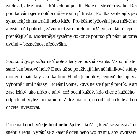
za detail, ale zkuste si hůl jednou pustit někde na strmém svahu. Be
poutka vám sjede dolů a můžete si ji jít hledat. Poutka se dělají z p
syntetických materiálů nebo kůže. Pro běžné lyžování jsou měkčí a š
abyste měli pohodlí, závodníci zase preferují užší verze, které lépe
přenášejí sílu. Modernější systémy dokonce poutko při pádu automa
uvolní – bezpečnost především.
Samotná tyč je páteř celé hole
a tady se pozná kvalita. Vzpomínáte 
staré bambusové hole? Dnes už se používají hlavně hliníkové slitin
moderní materiály jako karbon. Hliník je odolný, cenově dostupný 
výborně tlumí nárazy – ideální volba, když nejste úplný profík. Kar
zase lehký jako pírko a tuhý, což ocení každý, kdo chce z každého
odpíchnutí vytěžit maximum. Záleží na tom, co od holí čekáte a kol
chcete investovat.
Dole na konci tyče je
hrot nebo špice
– ta část, která se zařezává d
sněhu a ledu. Vyrábí se z kalené oceli nebo wolframu, aby vydržely