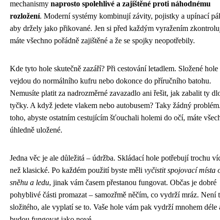
mechanismy
naprosto spolehlivé a zajištěné proti náhodnému
rozložení
. Moderní systémy kombinují závity, pojistky a upínací pá
aby držely jako přikované. Jen si před každým vyražením zkontroluj
máte všechno pořádně zajištěné a že se spojky neopotřebily.
Kde tyto hole skutečně zazáří? Při cestování letadlem. Složené hole
vejdou do normálního kufru nebo dokonce do příručního batohu.
Nemusíte platit za nadrozměrné zavazadlo ani řešit, jak zabalit ty d
tyčky. A když jedete vlakem nebo autobusem? Taky žádný problém
toho, abyste ostatním cestujícím šťouchali holemi do očí, máte všec
úhledně uložené.
Jedna věc je ale důležitá – údržba. Skládací hole potřebují trochu ví
než klasické. Po každém použití byste měli
vyčistit spojovací místa 
sněhu a ledu
, jinak vám časem přestanou fungovat. Občas je dobré
pohyblivé části promazat – samozřmě něčím, co vydrží mráz. Není t
složitého, ale vyplatí se to. Vaše hole vám pak vydrží mnohem déle 
budou fungovat jako nové.