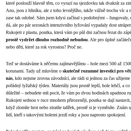
které poslouží hlavně těm, co vyrazí na sjezdovku tak dvakrát za zi
Ano, jsou z hliníku, ale z toho levnějšího, takže vážně trochu víc a 
zase tak odolné. Sám jsem kdysi začínal s podobnými – fungovaly, 
dá, ale po pár sezonách intenzivního lyžování vypadaly dost utrápe
Rukojeti z plastu, poutka, která vám po půl dni začnou řezat do zápěs
prostě vydržet dlouho rozhodně nebudou
. Ale pro úplné začáteč
nebo děti, které za rok vyrostou? Proč ne.
Teď se dostáváme k něčemu zajímavějšímu – hole mezi 500 až 150
korunami. Tady už mluvíme o
skutečně rozumné investici pro vět
nás
, kdo nejsme zrovna závodníci, ale rádi si jednou za čas užijeme
pořádný lyžařský týden. Materiály jsou prostě lepší, hole lehčí, a co 
důležité – nebudete mít pocit, že vám po dvou hodinách upadnou ru
Rukojeti sednou v ruce mnohem přirozeněji, poutka se dají nastavit,
když zlomíte hrot nebo ztratíte talířek, prostě si je vyměníte. Znám 
lidí, kteří s takovými holemi jezdí roky a jsou naprosto spokojení.