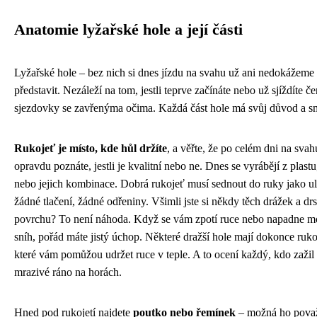
Anatomie lyžařské hole a její části
Lyžařské hole – bez nich si dnes jízdu na svahu už ani nedokážeme
představit. Nezáleží na tom, jestli teprve začínáte nebo už sjíždíte če
sjezdovky se zavřenýma očima. Každá část hole má svůj důvod a s
Rukojeť je místo, kde hůl držíte
, a věřte, že po celém dni na svah
opravdu poznáte, jestli je kvalitní nebo ne. Dnes se vyrábějí z plast
nebo jejich kombinace. Dobrá rukojeť musí sednout do ruky jako ul
žádné tlačení, žádné odřeniny. Všimli jste si někdy těch drážek a dr
povrchu? To není náhoda. Když se vám zpotí ruce nebo napadne m
sníh, pořád máte jistý úchop. Některé dražší hole mají dokonce rukoj
které vám pomůžou udržet ruce v teple. A to ocení každý, kdo zažil
mrazivé ráno na horách.
Hned pod rukojetí najdete
poutko nebo řemínek
– možná ho považ