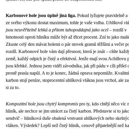
Karbonové hole jsou úplně jiná liga.
Pokud lyžujete pravidelně a 
ze svého výkonu dostat maximum, tohle je vaše volba.
Uhlíková vl
jsou neuvěřitelně lehká a přitom tuhopoddajná jako ocel
– rozdíl v
hmotnosti oproti hliníku může být až třicet procent. Zní to jako mali
Zkuste celý den mávat holemi o pár stovek gramů těžšími a večer p
rozdíl. Karbonové hole vám dají přesnost, která je znát – cítíte každ
země, každý odpich je čistý a efektivní. Jenže mají svou Achillovu p
jsou křehké. Jednou jsem viděl závodníka, jak při pádu v cíli přišel 
prostě prasla napůl. A to je konec, žádná oprava nepomůže. Kvalitn
karbon stojí peníze, stoprocentní uhlíková vlákna jsou vrchol, ale za
si za to.
Kompozitní hole jsou chytrý kompromis
pro ty, kdo chtějí něco víc 
hliník, ale nechce se jim utrácet za čistý karbon. Představte si to jak
sendvič – hliníková duše obalená vrstvami uhlíkových nebo skelný
vláken. Výsledek? Lepší než čistý hliník, cenově přijatelnější než k