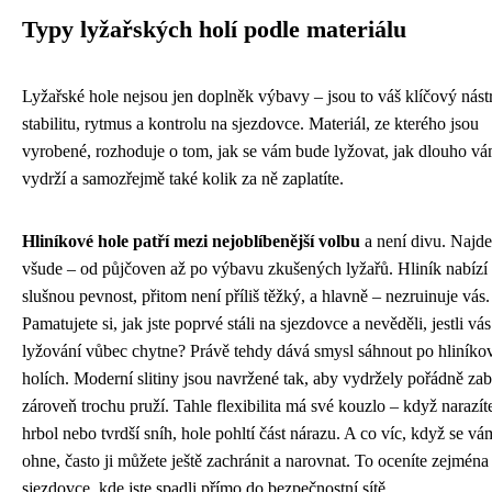
Typy lyžařských holí podle materiálu
Lyžařské hole nejsou jen doplněk výbavy – jsou to váš klíčový nást
stabilitu, rytmus a kontrolu na sjezdovce. Materiál, ze kterého jsou
vyrobené, rozhoduje o tom, jak se vám bude lyžovat, jak dlouho v
vydrží a samozřejmě také kolik za ně zaplatíte.
Hliníkové hole patří mezi nejoblíbenější volbu
a není divu. Najde
všude – od půjčoven až po výbavu zkušených lyžařů. Hliník nabízí
slušnou pevnost, přitom není příliš těžký, a hlavně – nezruinuje vás.
Pamatujete si, jak jste poprvé stáli na sjezdovce a nevěděli, jestli vás
lyžování vůbec chytne? Právě tehdy dává smysl sáhnout po hliníko
holích. Moderní slitiny jsou navržené tak, aby vydržely pořádně zab
zároveň trochu pruží. Tahle flexibilita má své kouzlo – když narazít
hrbol nebo tvrdší sníh, hole pohltí část nárazu. A co víc, když se vá
ohne, často ji můžete ještě zachránit a narovnat. To oceníte zejména
sjezdovce, kde jste spadli přímo do bezpečnostní sítě.