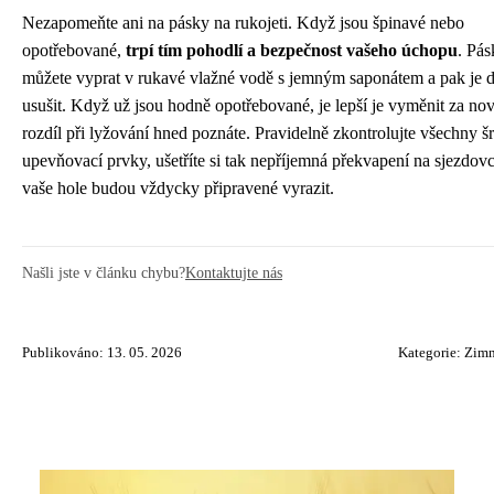
Nezapomeňte ani na pásky na rukojeti. Když jsou špinavé nebo
opotřebované,
trpí tím pohodlí a bezpečnost vašeho úchopu
. Pás
můžete vyprat v rukavé vlažné vodě s jemným saponátem a pak je 
usušit. Když už jsou hodně opotřebované, je lepší je vyměnit za no
rozdíl při lyžování hned poznáte. Pravidelně zkontrolujte všechny š
upevňovací prvky, ušetříte si tak nepříjemná překvapení na sjezdovc
vaše hole budou vždycky připravené vyrazit.
Našli jste v článku chybu?
Kontaktujte nás
Publikováno: 13. 05. 2026
Kategorie:
Zimn