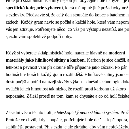
Hole pro skialpinismus a túry nejsou jen obyčejné hole na lyže – je 
specifická kategorie vybavení
, která má úplně jiné požadavky než
sjezdovky. Představte si, že celý den stoupáte do kopce s batohem n
zádech. Každý gram navíc se počítá a každá hole, která vám nepom
vás jen zdržuje. Potřebujete něco, co vás při výstupu nezatíží, ale př
sjezdu vám spolehlivě podpoří nohy.
Když si vyberete skialpinistické hole, narazíte hlavně na
moderní
materiály jako hliníkové slitiny a karbon
. Karbon je sice dražší, 
lehkost a pevnost vám při dlouhé túře připadne jako zázrak. Po pár
hodinách v horách každý gram rozdíl dělá. Hliníkové slitiny jsou c
dostupnější a pořád nabízejí skvělý výkon – dnešní technologie do
vytlačit jejich hmotnost tak nízko, že rozdíl proti karbonu už skoro
nepoznáte. Záleží prostě na tom, kam se chystáte a co od holí čekáte
Zásadní věc u těchto holí je
teleskopický nebo skládací systém
. Proč
Protože ve chvíli, kdy stoupáte, potřebujete hole delší – lepší opora,
stabilnější postavení. Při sjezdu je ale zkrátíte, aby vám nepřekážely.