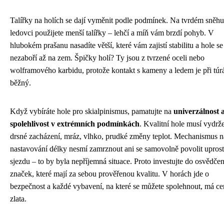
Talířky na holích se dají vyměnit podle podmínek. Na tvrdém sněh
ledovci použijete menší talířky – lehčí a míň vám brzdí pohyb. V
hlubokém prašanu nasadíte větší, které vám zajistí stabilitu a hole se
nezaboří až na zem. Špičky holí? Ty jsou z tvrzené oceli nebo
wolframového karbidu, protože kontakt s kameny a ledem je při túr
běžný.
Když vybíráte hole pro skialpinismus, pamatujte na
univerzálnost 
spolehlivost v extrémních podmínkách
. Kvalitní hole musí vydrže
drsné zacházení, mráz, vlhko, prudké změny teplot. Mechanismus n
nastavování délky nesmí zamrznout ani se samovolně povolit upros
sjezdu – to by byla nepříjemná situace. Proto investujte do osvědče
značek, které mají za sebou prověřenou kvalitu. V horách jde o
bezpečnost a každé vybavení, na které se můžete spolehnout, má c
zlata.