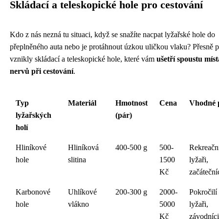
Skládací a teleskopické hole pro cestování
Kdo z nás nezná tu situaci, když se snažíte nacpat lyžařské hole do
přeplněného auta nebo je protáhnout úzkou uličkou vlaku? Přesně p
vznikly skládací a teleskopické hole, které vám
ušetří spoustu míst
nervů při cestování
.
Typ
Materiál
Hmotnost
Cena
Vhodné 
lyžařských
(pár)
holí
Hliníkové
Hliníková
400-500 g
500-
Rekreačn
hole
slitina
1500
lyžaři,
Kč
začáteční
Karbonové
Uhlíkové
200-300 g
2000-
Pokročilí
hole
vlákno
5000
lyžaři,
Kč
závodníci