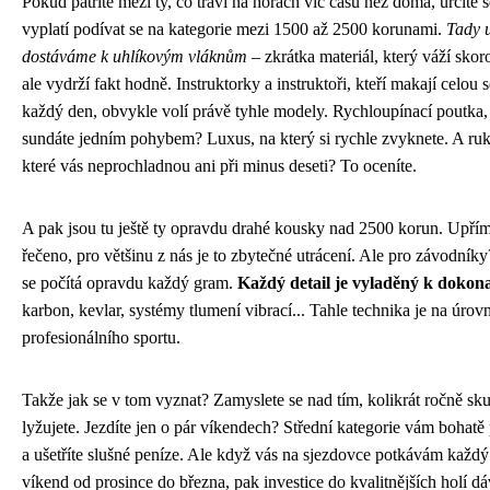
Pokud patříte mezi ty, co tráví na horách víc času než doma, určitě s
vyplatí podívat se na kategorie mezi 1500 až 2500 korunami.
Tady u
dostáváme k uhlíkovým vláknům
– zkrátka materiál, který váží skoro
ale vydrží fakt hodně. Instruktorky a instruktoři, kteří makají celou
každý den, obvykle volí právě tyhle modely. Rychloupínací poutka,
sundáte jedním pohybem? Luxus, na který si rychle zvyknete. A ruko
které vás neprochladnou ani při minus deseti? To oceníte.
A pak jsou tu ještě ty opravdu drahé kousky nad 2500 korun. Upří
řečeno, pro většinu z nás je to zbytečné utrácení. Ale pro závodník
se počítá opravdu každý gram.
Každý detail je vyladěný k dokona
karbon, kevlar, systémy tlumení vibrací... Tahle technika je na úrovn
profesionálního sportu.
Takže jak se v tom vyznat? Zamyslete se nad tím, kolikrát ročně sk
lyžujete. Jezdíte jen o pár víkendech? Střední kategorie vám bohatě 
a ušetříte slušné peníze. Ale když vás na sjezdovce potkávám každý
víkend od prosince do března, pak investice do kvalitnějších holí d