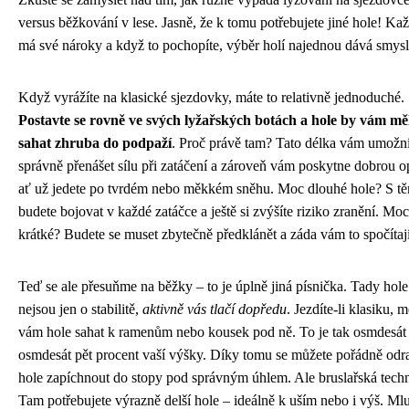
versus běžkování v lese. Jasně, že k tomu potřebujete jiné hole! Kaž
má své nároky a když to pochopíte, výběr holí najednou dává smysl
Když vyrážíte na klasické sjezdovky, máte to relativně jednoduché.
Postavte se rovně ve svých lyžařských botách a hole by vám mě
sahat zhruba do podpaží
. Proč právě tam? Tato délka vám umožn
správně přenášet sílu při zatáčení a zároveň vám poskytne dobrou o
ať už jedete po tvrdém nebo měkkém sněhu. Moc dlouhé hole? S t
budete bojovat v každé zatáčce a ještě si zvýšíte riziko zranění. Moc
krátké? Budete se muset zbytečně předklánět a záda vám to spočítají
Teď se ale přesuňme na běžky – to je úplně jiná písnička. Tady hole
nejsou jen o stabilitě,
aktivně vás tlačí dopředu
. Jezdíte-li klasiku, 
vám hole sahat k ramenům nebo kousek pod ně. To je tak osmdesát
osmdesát pět procent vaší výšky. Díky tomu se můžete pořádně odra
hole zapíchnout do stopy pod správným úhlem. Ale bruslařská tech
Tam potřebujete výrazně delší hole – ideálně k uším nebo i výš. M