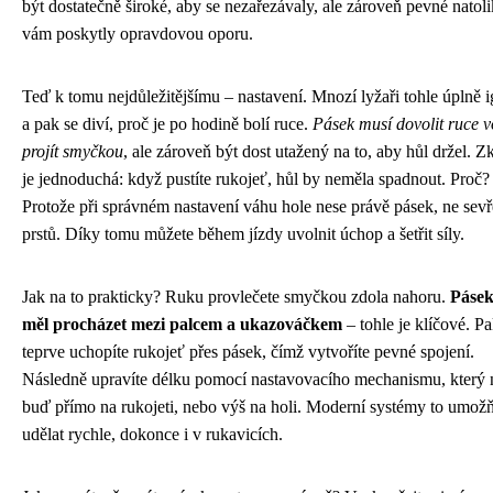
být dostatečně široké, aby se nezařezávaly, ale zároveň pevné natoli
vám poskytly opravdovou oporu.
Teď k tomu nejdůležitějšímu – nastavení. Mnozí lyžaři tohle úplně i
a pak se diví, proč je po hodině bolí ruce.
Pásek musí dovolit ruce v
projít smyčkou
, ale zároveň být dost utažený na to, aby hůl držel. 
je jednoduchá: když pustíte rukojeť, hůl by neměla spadnout. Proč?
Protože při správném nastavení váhu hole nese právě pásek, ne sevř
prstů. Díky tomu můžete během jízdy uvolnit úchop a šetřit síly.
Jak na to prakticky? Ruku provlečete smyčkou zdola nahoru.
Pásek
měl procházet mezi palcem a ukazováčkem
– tohle je klíčové. P
teprve uchopíte rukojeť přes pásek, čímž vytvoříte pevné spojení.
Následně upravíte délku pomocí nastavovacího mechanismu, který 
buď přímo na rukojeti, nebo výš na holi. Moderní systémy to umožň
udělat rychle, dokonce i v rukavicích.