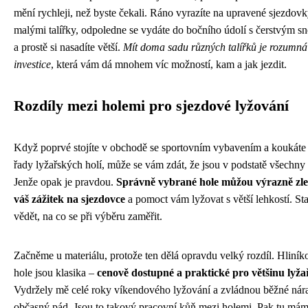
mění rychleji, než byste čekali. Ráno vyrazíte na upravené sjezdovk
malými talířky, odpoledne se vydáte do bočního údolí s čerstvým 
a prostě si nasadíte větší.
Mít doma sadu různých talířků je rozumná
investice
, která vám dá mnohem víc možností, kam a jak jezdit.
Rozdíly mezi holemi pro sjezdové lyžování
Když poprvé stojíte v obchodě se sportovním vybavením a koukáte
řady lyžařských holí, může se vám zdát, že jsou v podstatě všechny 
Jenže opak je pravdou.
Správně vybrané hole můžou výrazně zle
váš zážitek na sjezdovce
a pomoct vám lyžovat s větší lehkostí. Sta
vědět, na co se při výběru zaměřit.
Začněme u materiálu, protože ten dělá opravdu velký rozdíl. Hliník
hole jsou klasika –
cenově dostupné a praktické pro většinu lyža
Vydržely mě celé roky víkendového lyžování a zvládnou běžné nára
občasný pád. Jsou to takový pracovní kůň mezi holemi. Pak tu má