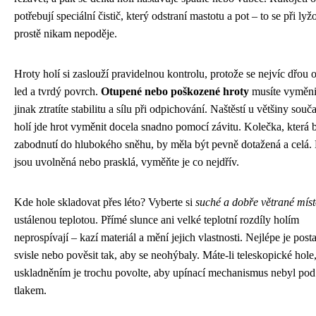
potřebují speciální čistič, který odstraní mastotu a pot – to se při lyž
prostě nikam nepoděje.
Hroty holí si zaslouží pravidelnou kontrolu, protože se nejvíc dřou o
led a tvrdý povrch.
Otupené nebo poškozené hroty
musíte vyměni
jinak ztratíte stabilitu a sílu při odpichování. Naštěstí u většiny sou
holí jde hrot vyměnit docela snadno pomocí závitu. Kolečka, která 
zabodnutí do hlubokého sněhu, by měla být pevně dotažená a celá.
jsou uvolněná nebo prasklá, vyměňte je co nejdřív.
Kde hole skladovat přes léto? Vyberte si
suché a dobře větrané mís
ustálenou teplotou. Přímé slunce ani velké teplotní rozdíly holím
neprospívají – kazí materiál a mění jejich vlastnosti. Nejlépe je posta
svisle nebo pověsit tak, aby se neohýbaly. Máte-li teleskopické hole
uskladněním je trochu povolte, aby upínací mechanismus nebyl pod
tlakem.