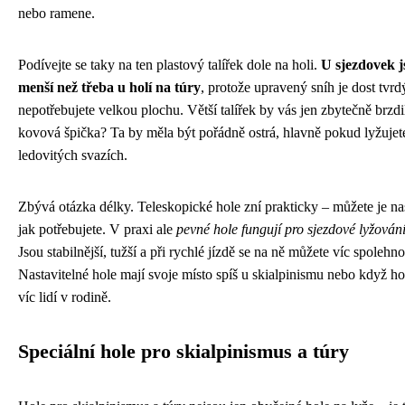
nebo ramene.
Podívejte se taky na ten plastový talířek dole na holi.
U sjezdovek j
menší než třeba u holí na túry
, protože upravený sníh je dost tvrd
nepotřebujete velkou plochu. Větší talířek by vás jen zbytečně brzdil
kovová špička? Ta by měla být pořádně ostrá, hlavně pokud lyžujet
ledovitých svazích.
Zbývá otázka délky. Teleskopické hole zní prakticky – můžete je nas
jak potřebujete. V praxi ale
pevné hole fungují pro sjezdové lyžování
Jsou stabilnější, tužší a při rychlé jízdě se na ně můžete víc spolehno
Nastavitelné hole mají svoje místo spíš u skialpinismu nebo když hol
víc lidí v rodině.
Speciální hole pro skialpinismus a túry