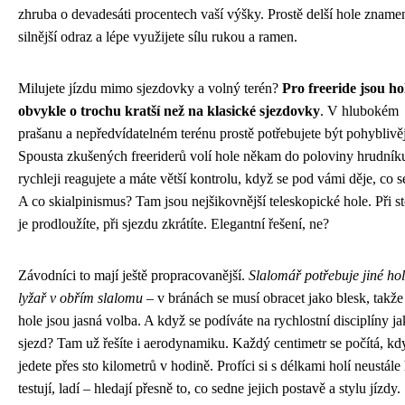
zhruba o devadesáti procentech vaší výšky. Prostě delší hole znamen
silnější odraz a lépe využijete sílu rukou a ramen.
Milujete jízdu mimo sjezdovky a volný terén?
Pro freeride jsou ho
obvykle o trochu kratší než na klasické sjezdovky
. V hlubokém
prašanu a nepředvídatelném terénu prostě potřebujete být pohyblivěj
Spousta zkušených freeriderů volí hole někam do poloviny hrudník
rychleji reagujete a máte větší kontrolu, když se pod vámi děje, co s
A co skialpinismus? Tam jsou nejšikovnější teleskopické hole. Při s
je prodloužíte, při sjezdu zkrátíte. Elegantní řešení, ne?
Závodníci to mají ještě propracovanější.
Slalomář potřebuje jiné hol
lyžař v obřím slalomu
– v bránách se musí obracet jako blesk, takže 
hole jsou jasná volba. A když se podíváte na rychlostní disciplíny j
sjezd? Tam už řešíte i aerodynamiku. Každý centimetr se počítá, kd
jedete přes sto kilometrů v hodině. Profíci si s délkami holí neustále 
testují, ladí – hledají přesně to, co sedne jejich postavě a stylu jízdy.