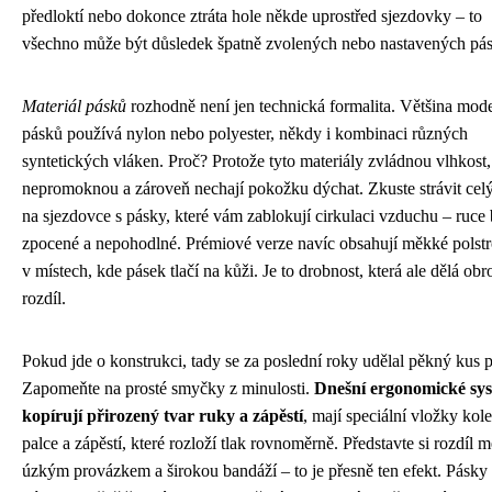
předloktí nebo dokonce ztráta hole někde uprostřed sjezdovky – to
všechno může být důsledek špatně zvolených nebo nastavených pá
Materiál pásků
rozhodně není jen technická formalita. Většina mod
pásků používá nylon nebo polyester, někdy i kombinaci různých
syntetických vláken. Proč? Protože tyto materiály zvládnou vlhkost,
nepromoknou a zároveň nechají pokožku dýchat. Zkuste strávit cel
na sjezdovce s pásky, které vám zablokují cirkulaci vzduchu – ruce
zpocené a nepohodlné. Prémiové verze navíc obsahují měkké polst
v místech, kde pásek tlačí na kůži. Je to drobnost, která ale dělá ob
rozdíl.
Pokud jde o konstrukci, tady se za poslední roky udělal pěkný kus p
Zapomeňte na prosté smyčky z minulosti.
Dnešní ergonomické sy
kopírují přirozený tvar ruky a zápěstí
, mají speciální vložky kol
palce a zápěstí, které rozloží tlak rovnoměrně. Představte si rozdíl m
úzkým provázkem a širokou bandáží – to je přesně ten efekt. Pásky