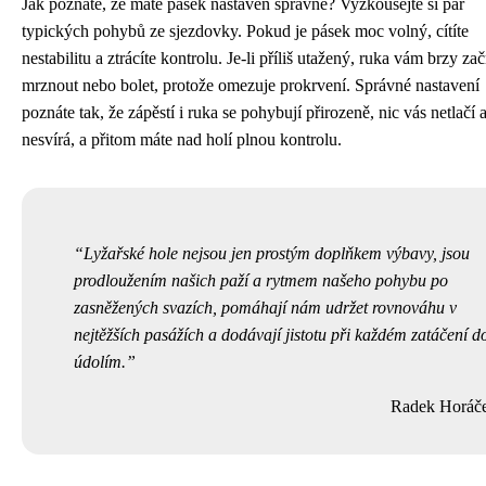
Jak poznáte, že máte pásek nastaven správně? Vyzkoušejte si pár
typických pohybů ze sjezdovky. Pokud je pásek moc volný, cítíte
nestabilitu a ztrácíte kontrolu. Je-li příliš utažený, ruka vám brzy za
mrznout nebo bolet, protože omezuje prokrvení. Správné nastavení
poznáte tak, že zápěstí i ruka se pohybují přirozeně, nic vás netlačí 
nesvírá, a přitom máte nad holí plnou kontrolu.
Lyžařské hole nejsou jen prostým doplňkem výbavy, jsou
prodloužením našich paží a rytmem našeho pohybu po
zasněžených svazích, pomáhají nám udržet rovnováhu v
nejtěžších pasážích a dodávají jistotu při každém zatáčení d
údolím.
Radek Horáč