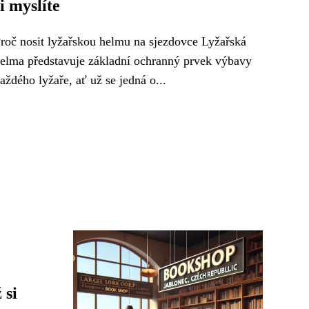
si myslíte
roč nosit lyžařskou helmu na sjezdovce Lyžařská
elma představuje základní ochranný prvek výbavy
aždého lyžaře, ať už se jedná o...
 si