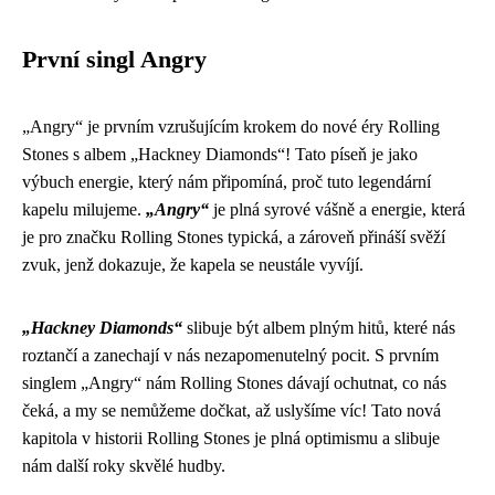
První singl Angry
„Angry“ je prvním vzrušujícím krokem do nové éry Rolling
Stones s albem „Hackney Diamonds“! Tato píseň je jako
výbuch energie, který nám připomíná, proč tuto legendární
kapelu milujeme.
„Angry“
je plná syrové vášně a energie, která
je pro značku Rolling Stones typická, a zároveň přináší svěží
zvuk, jenž dokazuje, že kapela se neustále vyvíjí.
„Hackney Diamonds“
slibuje být albem plným hitů, které nás
roztančí a zanechají v nás nezapomenutelný pocit. S prvním
singlem „Angry“ nám Rolling Stones dávají ochutnat, co nás
čeká, a my se nemůžeme dočkat, až uslyšíme víc! Tato nová
kapitola v historii Rolling Stones je plná optimismu a slibuje
nám další roky skvělé hudby.