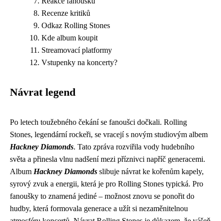
Reakce fanoušků
Recenze kritiků
Odkaz Rolling Stones
Kde album koupit
Streamovací platformy
Vstupenky na koncerty?
Návrat legend
Po letech toužebného čekání se fanoušci dočkali. Rolling
Stones, legendární rockeři, se vracejí s novým studiovým albem
Hackney Diamonds
. Tato zpráva rozviřila vody hudebního
světa a přinesla vlnu nadšení mezi příznivci napříč generacemi.
Album
Hackney Diamonds
slibuje návrat ke kořenům kapely,
syrový zvuk a energii, která je pro Rolling Stones typická. Pro
fanoušky to znamená jediné – možnost znovu se ponořit do
hudby, která formovala generace a užít si nezaměnitelnou
atmosféru koncertů. Návrat Rolling Stones je důkazem, že vášeň