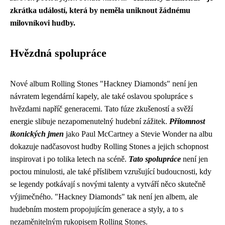
zkrátka událostí, která by neměla uniknout žádnému
milovníkovi hudby.
Hvězdná spolupráce
Nové album Rolling Stones "Hackney Diamonds" není jen
návratem legendární kapely, ale také oslavou spolupráce s
hvězdami napříč generacemi. Tato fúze zkušeností a svěží
energie slibuje nezapomenutelný hudební zážitek.
Přítomnost
ikonických jmen
jako Paul McCartney a Stevie Wonder na albu
dokazuje nadčasovost hudby Rolling Stones a jejich schopnost
inspirovat i po tolika letech na scéně.
Tato spolupráce
není jen
poctou minulosti, ale také příslibem vzrušující budoucnosti, kdy
se legendy potkávají s novými talenty a vytváří něco skutečně
výjimečného. "Hackney Diamonds" tak není jen albem, ale
hudebním mostem propojujícím generace a styly, a to s
nezaměnitelným rukopisem Rolling Stones.