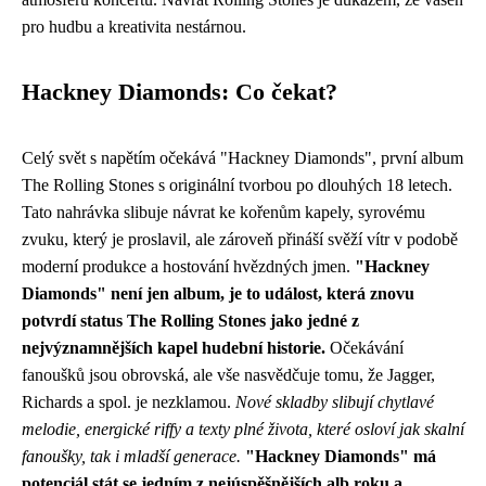
pro hudbu a kreativita nestárnou.
Hackney Diamonds: Co čekat?
Celý svět s napětím očekává "Hackney Diamonds", první album
The Rolling Stones s originální tvorbou po dlouhých 18 letech.
Tato nahrávka slibuje návrat ke kořenům kapely, syrovému
zvuku, který je proslavil, ale zároveň přináší svěží vítr v podobě
moderní produkce a hostování hvězdných jmen.
"Hackney
Diamonds" není jen album, je to událost, která znovu
potvrdí status The Rolling Stones jako jedné z
nejvýznamnějších kapel hudební historie.
Očekávání
fanoušků jsou obrovská, ale vše nasvědčuje tomu, že Jagger,
Richards a spol. je nezklamou.
Nové skladby slibují chytlavé
melodie, energické riffy a texty plné života, které osloví jak skalní
fanoušky, tak i mladší generace.
"Hackney Diamonds" má
potenciál stát se jedním z nejúspěšnějších alb roku a