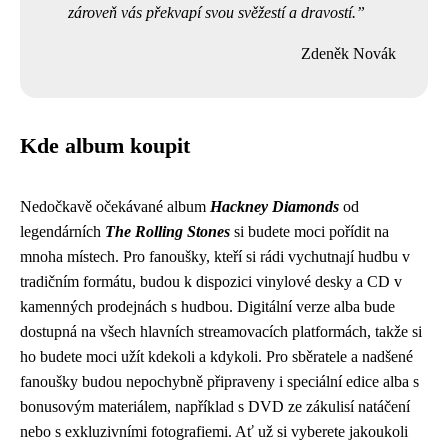
zároveň vás překvapí svou svěžestí a dravostí.
Zdeněk Novák
Kde album koupit
Nedočkavě očekávané album
Hackney Diamonds
od
legendárních
The Rolling Stones
si budete moci pořídit na
mnoha místech. Pro fanoušky, kteří si rádi vychutnají hudbu v
tradičním formátu, budou k dispozici vinylové desky a CD v
kamenných prodejnách s hudbou. Digitální verze alba bude
dostupná na všech hlavních streamovacích platformách, takže si
ho budete moci užít kdekoli a kdykoli. Pro sběratele a nadšené
fanoušky budou nepochybně připraveny i speciální edice alba s
bonusovým materiálem, například s DVD ze zákulisí natáčení
nebo s exkluzivními fotografiemi. Ať už si vyberete jakoukoli