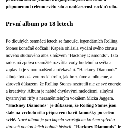
připomenout celému světu sílu a nadčasovost rock'n'rollu.
První album po 18 letech
Po dlouhých osmnácti letech se fanoušci legendárních Rolling
Stones konečně dočkali! Kapela ohlásila vydání svého zbrusu
nového studiového alba s názvem "Hackney Diamonds". Tato
radostná zpráva okamžitě rozvířila vody hudebního světa a
zaplavila je vlnou nadšení a očekávání. "Hackney Diamonds"
slibuje být oslavou rock'n'rollu, jak ho známe a milujeme, a
zároveň důkazem, že Rolling Stones neztratili nic ze své energie
a kreativity. Album je nabité chytlavými melodiemi, silnými
kytarovými riffy a nezaměnitelným vokálem Micka Jaggera.
"Hackney Diamonds" je důkazem, že Rolling Stones jsou
stále na vrcholu sil a připraveni bavit fanoušky po celém
světě.
Nové album je pro kapelu vzrušujícím krokem vpřed a
zároveň poctou jejich bohaté historii.
"Hackney Diamonds" je