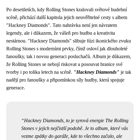
Po desetiletích, kdy Rolling Stones kralovali světové hudební
scéně, přichází další kapitola jejich neuvěřitelné cesty s albem
"Hackney Diamonds". Tato nahrávka není jen návratem
legendy, ale i důkazem, že vášeň pro hudbu a kreativita
nestárnou. "Hackney Diamonds" slibuje fúzi ikonického zvuku
Rolling Stones s moderními prvky, čímž osloví jak dlouholeté
fanoušky, tak i novou generaci posluchačů. Album je důkazem,
že Rolling Stones se nebojí riskovat a posouvat hranice své
tvorby i po tolika letech na scéně.
"Hackney Diamonds"
je tak
nadějí pro fanoušky a připomínkou síly hudby, která spojuje
generace.
Hackney Diamonds, to je syrová energie The Rolling
Stones v jejich nejčistší podobě. Je to album, které vás
vezme zpátky do garáže, kde to všechno začalo, ale