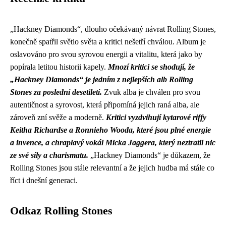
„Hackney Diamonds“, dlouho očekávaný návrat Rolling Stones,
konečně spatřil světlo světa a kritici nešetří chválou. Album je
oslavováno pro svou syrovou energii a vitalitu, která jako by
popírala letitou historii kapely.
Mnozí kritici se shodují, že
„Hackney Diamonds“ je jedním z nejlepších alb Rolling
Stones za poslední desetiletí.
Zvuk alba je chválen pro svou
autentičnost a syrovost, která připomíná jejich raná alba, ale
zároveň zní svěže a moderně.
Kritici vyzdvihují kytarové riffy
Keitha Richardse a Ronnieho Wooda, které jsou plné energie
a invence, a chraplavý vokál Micka Jaggera, který neztratil nic
ze své síly a charismatu.
„Hackney Diamonds“ je důkazem, že
Rolling Stones jsou stále relevantní a že jejich hudba má stále co
říct i dnešní generaci.
Odkaz Rolling Stones