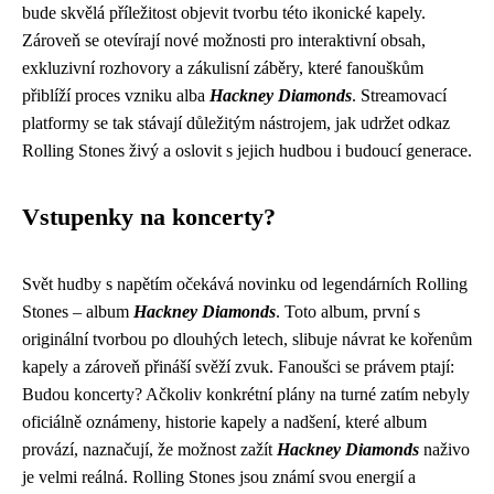
bude skvělá příležitost objevit tvorbu této ikonické kapely.
Zároveň se otevírají nové možnosti pro interaktivní obsah,
exkluzivní rozhovory a zákulisní záběry, které fanouškům
přiblíží proces vzniku alba
Hackney Diamonds
. Streamovací
platformy se tak stávají důležitým nástrojem, jak udržet odkaz
Rolling Stones živý a oslovit s jejich hudbou i budoucí generace.
Vstupenky na koncerty?
Svět hudby s napětím očekává novinku od legendárních Rolling
Stones – album
Hackney Diamonds
. Toto album, první s
originální tvorbou po dlouhých letech, slibuje návrat ke kořenům
kapely a zároveň přináší svěží zvuk. Fanoušci se právem ptají:
Budou koncerty? Ačkoliv konkrétní plány na turné zatím nebyly
oficiálně oznámeny, historie kapely a nadšení, které album
provází, naznačují, že možnost zažít
Hackney Diamonds
naživo
je velmi reálná. Rolling Stones jsou známí svou energií a