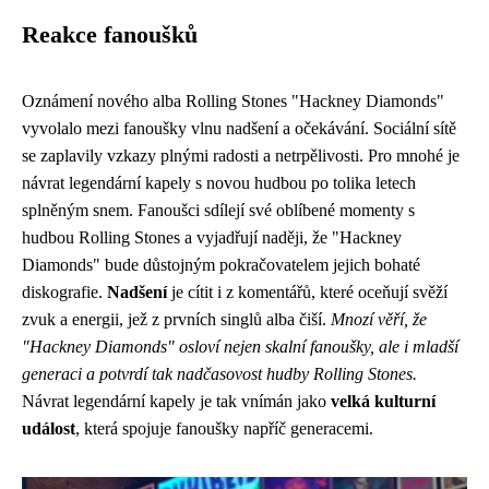
Reakce fanoušků
Oznámení nového alba Rolling Stones "Hackney Diamonds"
vyvolalo mezi fanoušky vlnu nadšení a očekávání. Sociální sítě
se zaplavily vzkazy plnými radosti a netrpělivosti. Pro mnohé je
návrat legendární kapely s novou hudbou po tolika letech
splněným snem. Fanoušci sdílejí své oblíbené momenty s
hudbou Rolling Stones a vyjadřují naději, že "Hackney
Diamonds" bude důstojným pokračovatelem jejich bohaté
diskografie.
Nadšení
je cítit i z komentářů, které oceňují svěží
zvuk a energii, jež z prvních singlů alba čiší.
Mnozí věří, že
"Hackney Diamonds" osloví nejen skalní fanoušky, ale i mladší
generaci a potvrdí tak nadčasovost hudby Rolling Stones.
Návrat legendární kapely je tak vnímán jako
velká kulturní
událost
, která spojuje fanoušky napříč generacemi.