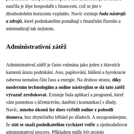
naučila je lépe hospodařit s financemi, což se jim v
dlouhodobém horizontu vyplatilo. Navíc existuje
řada nástrojů
a zdrojů
, které podnikatelům pomáhají s finančním řízením a
minimalizují tak nejistotu.
Administrativní zátěž
Administrativní zátěž je často vnímána jako jeden z hlavních
kamenů úrazu podnikání. Ano, papírování, hlášení a byrokracie
zaberou nemalou část času a energie. Na druhou stranu,
díky
moderním technologiím a online nástrojům se dá tato zátěž
výrazně zredukovat
. Existuje řada aplikací a programů, které
vám pomohou s účetnictvím, daněmi i komunikací s úřady.
Navíc,
mnoho úkonů lze dnes vyřídit online z pohodlí
domova
, bez zbytečného běhání po úřadech. A nezapomínejme,
že
stát se snaží podnikatelům vycházet vstříc
a zjednodušovat
administrativní procesy. Příkladem může být projekt