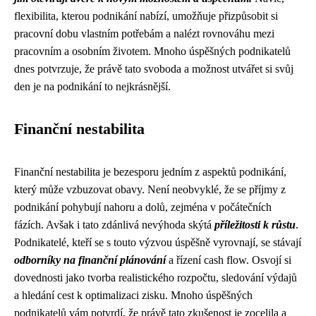
flexibilita, kterou podnikání nabízí, umožňuje přizpůsobit si
pracovní dobu vlastním potřebám a nalézt rovnováhu mezi
pracovním a osobním životem. Mnoho úspěšných podnikatelů
dnes potvrzuje, že právě tato svoboda a možnost utvářet si svůj
den je na podnikání to nejkrásnější.
Finanční nestabilita
Finanční nestabilita je bezesporu jedním z aspektů podnikání,
který může vzbuzovat obavy. Není neobvyklé, že se příjmy z
podnikání pohybují nahoru a dolů, zejména v počátečních
fázích. Avšak i tato zdánlivá nevýhoda skýtá
příležitosti k růstu
.
Podnikatelé, kteří se s touto výzvou úspěšně vyrovnají, se stávají
odborníky na finanční plánování
a řízení cash flow. Osvojí si
dovednosti jako tvorba realistického rozpočtu, sledování výdajů
a hledání cest k optimalizaci zisku. Mnoho úspěšných
podnikatelů vám potvrdí, že právě tato zkušenost je zocelila a