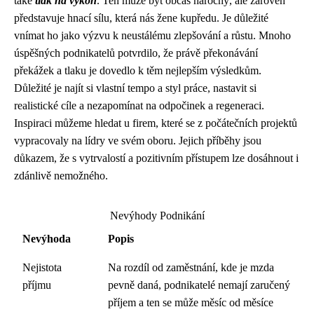
také
tlak na výkon
. Ten může být občas náročný, ale zároveň
představuje hnací sílu, která nás žene kupředu. Je důležité
vnímat ho jako výzvu k neustálému zlepšování a růstu. Mnoho
úspěšných podnikatelů potvrdilo, že právě překonávání
překážek a tlaku je dovedlo k těm nejlepším výsledkům.
Důležité je najít si vlastní tempo a styl práce, nastavit si
realistické cíle a nezapomínat na odpočinek a regeneraci.
Inspiraci můžeme hledat u firem, které se z počátečních projektů
vypracovaly na lídry ve svém oboru. Jejich příběhy jsou
důkazem, že s vytrvalostí a pozitivním přístupem lze dosáhnout i
zdánlivě nemožného.
Nevýhody Podnikání
Nevýhoda
Popis
Nejistota
Na rozdíl od zaměstnání, kde je mzda
příjmu
pevně daná, podnikatelé nemají zaručený
příjem a ten se může měsíc od měsíce