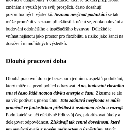
změnám a využít je ve svůj prospěch, často dosahují
pozoruhodných výsledků.
Seznam nevýhod podnikání
se tak
může proměnit v seznam příležitostí k učení se, zdokonalování a
budování odolnějšího a úspěšnějšího byznysu. Důležité je
vnímat nejistotu jako prostor pro flexibilitu a riziko jako šanci na
dosažení mimořádných výsledků.
Dlouhá pracovní doba
Dlouhá pracovní doba je bezesporu jedním z aspektů podnikání,
který může na první pohled odrazovat.
Ano, budování vlastního
snu si často žádá notnou dávku energie a času.
Zkusme se ale
na věc podívat z jiného úhlu.
Tato zdánlivá nevýhoda se může
proměnit ve fantastickou příležitost k osobnímu růstu a rozvoji.
Podnikatelé se učí efektivně řídit svůj čas, prioritizovat úkoly a
delegovat odpovědnost.
Získávají tak cenné dovednosti, které
jim otevírají dveře k novým možnostem a úspěchům.
Navíc,