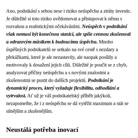
Ano, podnikání s sebou nese i riziko neúspěchu a ztráty investic.
Je důležité si toto riziko uvědomovat a přistupovat k němu s
rozvahou a realistickými očekáváními.
Neúspěch v podnikání
však nemusí být konečnou stanicí, ale spíše cennou zkušeností
a odrazovým můstkem k budoucímu úspěchu.
Mnoho
úspěšných podnikatelů se setkalo na své cestě s nezdary a
překážkami, které je ale nezastavily, ale naopak posílily a
motivovaly k dosažení jejich cílů. Důležité je poučit se z chyb,
analyzovat příčiny neúspěchu a s novými znalostmi a
zkušenostmi se pustit do dalších projektů.
Podnikání je
dynamický proces, který vyžaduje flexibilitu, odhodlání a
vytrvalost.
Ať už je váš podnikatelský příběh jakýkoli,
nezapomeňte, že i z neúspěchu se dá vytěžit maximum a stát se
silnějším a zkušenějším.
Neustálá potřeba inovací