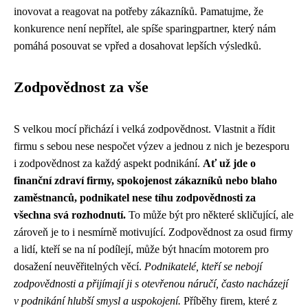
inovovat a reagovat na potřeby zákazníků. Pamatujme, že
konkurence není nepřítel, ale spíše sparingpartner, který nám
pomáhá posouvat se vpřed a dosahovat lepších výsledků.
Zodpovědnost za vše
S velkou mocí přichází i velká zodpovědnost. Vlastnit a řídit
firmu s sebou nese nespočet výzev a jednou z nich je bezesporu
i zodpovědnost za každý aspekt podnikání.
Ať už jde o
finanční zdraví firmy, spokojenost zákazníků nebo blaho
zaměstnanců, podnikatel nese tíhu zodpovědnosti za
všechna svá rozhodnutí.
To může být pro některé skličující, ale
zároveň je to i nesmírně motivující. Zodpovědnost za osud firmy
a lidí, kteří se na ní podílejí, může být hnacím motorem pro
dosažení neuvěřitelných věcí.
Podnikatelé, kteří se nebojí
zodpovědnosti a přijímají ji s otevřenou náručí, často nacházejí
v podnikání hlubší smysl a uspokojení.
Příběhy firem, které z