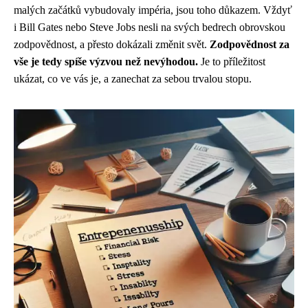
malých začátků vybudovaly impéria, jsou toho důkazem. Vždyť
i Bill Gates nebo Steve Jobs nesli na svých bedrech obrovskou
zodpovědnost, a přesto dokázali změnit svět.
Zodpovědnost za
vše je tedy spíše výzvou než nevýhodou.
Je to příležitost
ukázat, co ve vás je, a zanechat za sebou trvalou stopu.