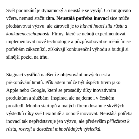
Svět podnikání je dynamický a neustále se vyvíjí. Co fungovalo
včera, nemusí stačit zítra.
Neustálá potřeba inovací
sice může
představovat výzvu, ale zároveň je to
hlavní hnací síla růstu a
konkurenceschopnosti
. Firmy, které se nebojí experimentovat,
implementovat nové technologie a přizpůsobovat se měnícím se
potřebám zákazníků, získávají konkurenční výhodu a budují si
silnější pozici na trhu.
Stagnaci vystřídá nadšení z objevování nových cest a
překonávání limitů. Příkladem může být úspěch firem jako
Apple nebo Google, které se prosadily díky inovativním
produktům a službám. Inspiraci ale najdeme i v českém
prostředí. Mnoho startupů a malých firem dosahuje skvělých
výsledků díky své flexibilitě a ochotě inovovat. Neustálá potřeba
inovací tak nepředstavuje jen výzvu, ale především
příležitost k
růstu, rozvoji a dosažení mimořádných výsledků
.