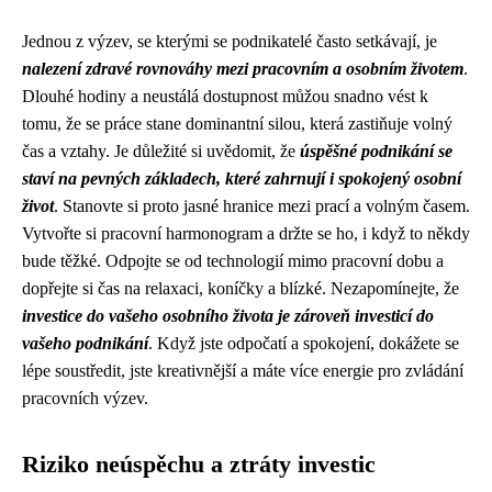
Jednou z výzev, se kterými se podnikatelé často setkávají, je
nalezení zdravé rovnováhy mezi pracovním a osobním životem
.
Dlouhé hodiny a neustálá dostupnost můžou snadno vést k
tomu, že se práce stane dominantní silou, která zastiňuje volný
čas a vztahy. Je důležité si uvědomit, že
úspěšné podnikání se
staví na pevných základech, které zahrnují i spokojený osobní
život
. Stanovte si proto jasné hranice mezi prací a volným časem.
Vytvořte si pracovní harmonogram a držte se ho, i když to někdy
bude těžké. Odpojte se od technologií mimo pracovní dobu a
dopřejte si čas na relaxaci, koníčky a blízké. Nezapomínejte, že
investice do vašeho osobního života je zároveň investicí do
vašeho podnikání
. Když jste odpočatí a spokojení, dokážete se
lépe soustředit, jste kreativnější a máte více energie pro zvládání
pracovních výzev.
Riziko neúspěchu a ztráty investic