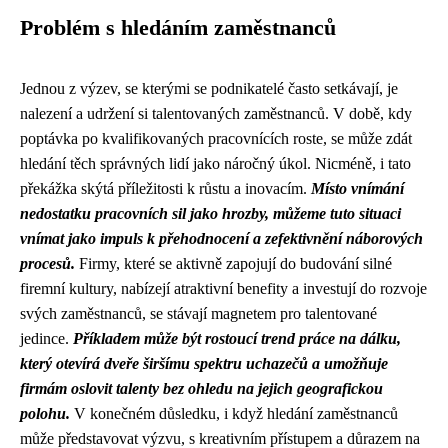
Problém s hledáním zaměstnanců
Jednou z výzev, se kterými se podnikatelé často setkávají, je
nalezení a udržení si talentovaných zaměstnanců. V době, kdy
poptávka po kvalifikovaných pracovnících roste, se může zdát
hledání těch správných lidí jako náročný úkol. Nicméně, i tato
překážka skýtá příležitosti k růstu a inovacím.
Místo vnímání
nedostatku pracovních sil jako hrozby, můžeme tuto situaci
vnímat jako impuls k přehodnocení a zefektivnění náborových
procesů.
Firmy, které se aktivně zapojují do budování silné
firemní kultury, nabízejí atraktivní benefity a investují do rozvoje
svých zaměstnanců, se stávají magnetem pro talentované
jedince.
Příkladem může být rostoucí trend práce na dálku,
který otevírá dveře širšímu spektru uchazečů a umožňuje
firmám oslovit talenty bez ohledu na jejich geografickou
polohu.
V konečném důsledku, i když hledání zaměstnanců
může představovat výzvu, s kreativním přístupem a důrazem na