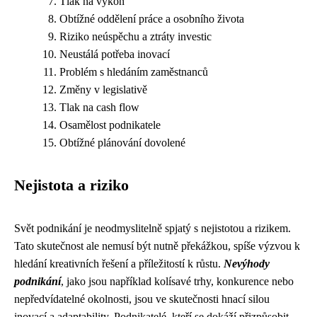
Tlak na výkon
Obtížné oddělení práce a osobního života
Riziko neúspěchu a ztráty investic
Neustálá potřeba inovací
Problém s hledáním zaměstnanců
Změny v legislativě
Tlak na cash flow
Osamělost podnikatele
Obtížné plánování dovolené
Nejistota a riziko
Svět podnikání je neodmyslitelně spjatý s nejistotou a rizikem.
Tato skutečnost ale nemusí být nutně překážkou, spíše výzvou k
hledání kreativních řešení a příležitostí k růstu.
Nevýhody
podnikání
, jako jsou například kolísavé trhy, konkurence nebo
nepředvídatelné okolnosti, jsou ve skutečnosti hnací silou
inovací a adaptability. Podnikatelé, kteří se dokáží přizpůsobit