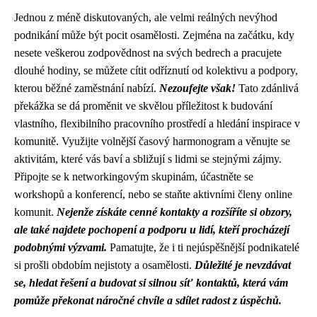
Jednou z méně diskutovaných, ale velmi reálných nevýhod
podnikání může být pocit osamělosti. Zejména na začátku, kdy
nesete veškerou zodpovědnost na svých bedrech a pracujete
dlouhé hodiny, se můžete cítit odříznutí od kolektivu a podpory,
kterou běžné zaměstnání nabízí.
Nezoufejte však!
Tato zdánlivá
překážka se dá proměnit ve skvělou příležitost k budování
vlastního, flexibilního pracovního prostředí a hledání inspirace v
komunitě. Využijte volnější časový harmonogram a věnujte se
aktivitám, které vás baví a sbližují s lidmi se stejnými zájmy.
Připojte se k networkingovým skupinám, účastněte se
workshopů a konferencí, nebo se staňte aktivními členy online
komunit.
Nejenže získáte cenné kontakty a rozšíříte si obzory,
ale také najdete pochopení a podporu u lidí, kteří procházejí
podobnými výzvami.
Pamatujte, že i ti nejúspěšnější podnikatelé
si prošli obdobím nejistoty a osamělosti.
Důležité je nevzdávat
se, hledat řešení a budovat si silnou síť kontaktů, která vám
pomůže překonat náročné chvíle a sdílet radost z úspěchů.