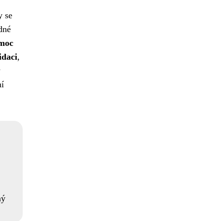
y se
adné
moc
idaci
,
y
ní
ný