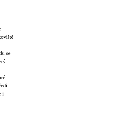
e
oviště
du se
erý
aré
ředí.
 i