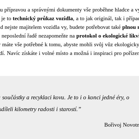
nou přípravou a správnými dokumenty vše proběhne hladce a v
 je to
technický průkaz vozidla
, a to jak originál, tak i příp
d nejste majitelem vozidla vy, budete potřebovat také
plnou 
v neposlední řadě nezapomeňte na
protokol o ekologické likv
 máte vše potřebné k tomu, abyste mohli svůj vůz ekologick
dí. Navíc získáte i volné místo a možná i inspiraci pro poříze
součástky a recyklaci kovu. Je to i o konci jedné éry, o
íleli kilometry radosti i starostí.
Bořivoj Novot