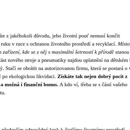
e z jakéhokoli důvodu, jeho životní pouť nemusí končit
 ruku v ruce s ochranou životního prostředí a recyklací.
Místo
 zařízení, kde se z něj s maximální šetrností k přírodě stano
ást nového stroje a pneumatiky najdou uplatnění na dětském h
. Stačí se obrátit na autorizovanou firmu, která se postará o 
až po ekologickou likvidaci.
Získáte tak nejen dobrý pocit z
 a možná i finanční bonus.
A kdo ví, třeba se s částí vašeho
tu.
le především odpovědný krok k čistšímu životnímu prostředí.