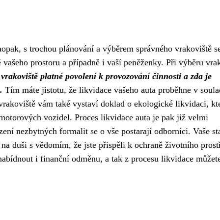
opak, s trochou plánování a výběrem správného vrakoviště s
ašeho prostoru a případně i vaší peněženky. Při výběru vrak
 vrakoviště platné povolení k provozování činnosti a zda je
.
Tím máte jistotu, že likvidace vašeho auta proběhne v soula
vrakoviště vám také vystaví doklad o ekologické likvidaci, kt
motorových vozidel. Proces likvidace auta je pak již velmi
ení nezbytných formalit se o vše postarají odborníci. Vaše st
na duši s vědomím, že jste přispěli k ochraně životního prost
abídnout i finanční odměnu, a tak z procesu likvidace můžete