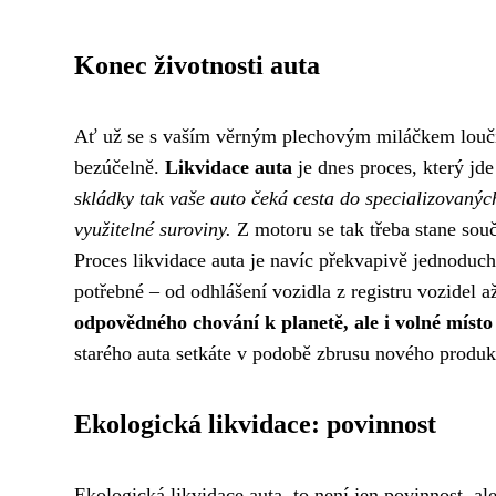
Konec životnosti auta
Ať už se s vaším věrným plechovým miláčkem loučít
bezúčelně.
Likvidace auta
je dnes proces, který jde
skládky tak vaše auto čeká cesta do specializovaných
využitelné suroviny.
Z motoru se tak třeba stane souč
Proces likvidace auta je navíc překvapivě jednoduchý
potřebné – od odhlášení vozidla z registru vozidel 
odpovědného chování k planetě, ale i volné místo
starého auta setkáte v podobě zbrusu nového produk
Ekologická likvidace: povinnost
Ekologická likvidace auta, to není jen povinnost, a