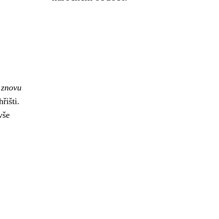
u znovu
řišti.
vše