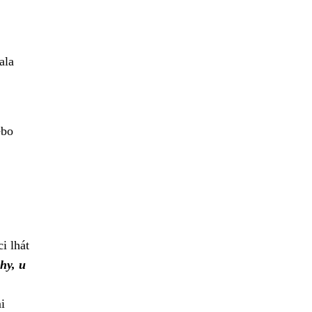
ala
ebo
i lhát
hy, u
i