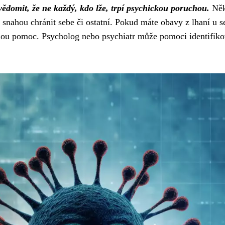
uvědomit, že ne každý, kdo lže, trpí psychickou poruchou.
Ně
snahou chránit sebe či ostatní. Pokud máte obavy z lhaní u s
rnou pomoc. Psycholog nebo psychiatr může pomoci identifiko