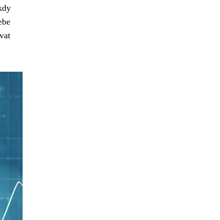
kdy
ebe
vat