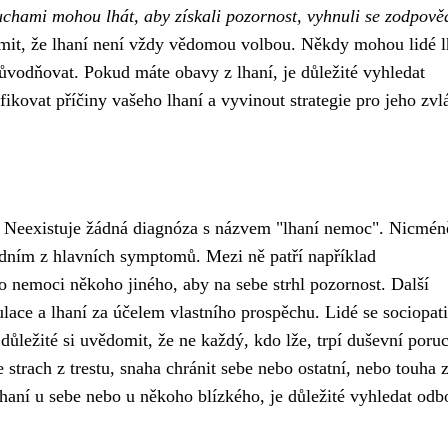
uchami mohou lhát, aby získali pozornost, vyhnuli se zodpově
omit, že lhaní není vždy vědomou volbou. Někdy mohou lidé l
ůvodňovat. Pokud máte obavy z lhaní, je důležité vyhledat
ovat příčiny vašeho lhaní a vyvinout strategie pro jeho zvlá
. Neexistuje žádná diagnóza s názvem "lhaní nemoc". Nicmén
jedním z hlavních symptomů. Mezi ně patří například
 o nemoci někoho jiného, ​​aby na sebe strhl pozornost. Další
ulace a lhaní za účelem vlastního prospěchu. Lidé se sociopati
e důležité si uvědomit, že ne každý, kdo lže, trpí duševní poru
trach z trestu, snaha chránit sebe nebo ostatní, nebo touha z
lhaní u sebe nebo u někoho blízkého, je důležité vyhledat od