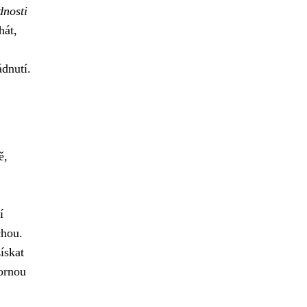
dnosti
hát,
dnutí.
ě,
í
chou.
ískat
bornou