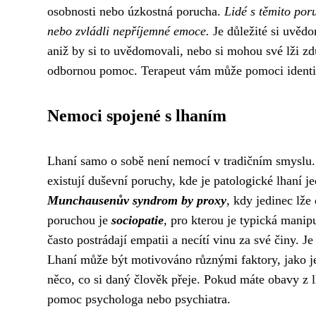
osobnosti nebo úzkostná porucha.
Lidé s těmito por
nebo zvládli nepříjemné emoce.
Je důležité si uvěd
aniž by si to uvědomovali, nebo si mohou své lži zd
odbornou pomoc. Terapeut vám může pomoci identifik
Nemoci spojené s lhaním
Lhaní samo o sobě není nemocí v tradičním smyslu
existují duševní poruchy, kde je patologické lhaní 
Munchausenův syndrom by proxy
, kdy jedinec lže
poruchou je
sociopatie
, pro kterou je typická manip
často postrádají empatii a necítí vinu za své činy. J
Lhaní může být motivováno různými faktory, jako je s
něco, co si daný člověk přeje. Pokud máte obavy z 
pomoc psychologa nebo psychiatra.