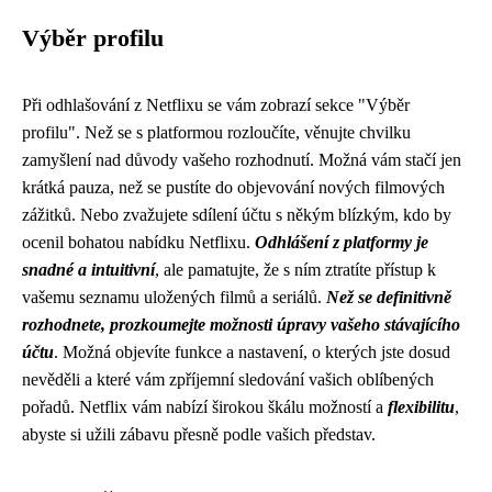
Výběr profilu
Při odhlašování z Netflixu se vám zobrazí sekce "Výběr
profilu". Než se s platformou rozloučíte, věnujte chvilku
zamyšlení nad důvody vašeho rozhodnutí. Možná vám stačí jen
krátká pauza, než se pustíte do objevování nových filmových
zážitků. Nebo zvažujete sdílení účtu s někým blízkým, kdo by
ocenil bohatou nabídku Netflixu.
Odhlášení z platformy je
snadné a intuitivní
, ale pamatujte, že s ním ztratíte přístup k
vašemu seznamu uložených filmů a seriálů.
Než se definitivně
rozhodnete, prozkoumejte možnosti úpravy vašeho stávajícího
účtu
. Možná objevíte funkce a nastavení, o kterých jste dosud
nevěděli a které vám zpříjemní sledování vašich oblíbených
pořadů. Netflix vám nabízí širokou škálu možností a
flexibilitu
,
abyste si užili zábavu přesně podle vašich představ.