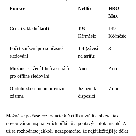
Funkce
Netflix
HBO
Max
Cena (základní tarif)
199
139
Kč/měsíc
Kč/měsíc
Počet zařízení pro současné
1-4 (závisí
3
sledování
na tarifu)
Možnost stažení filmů a seriálů
Ano
Ano
pro offline sledování
Období zkušebního provozu
Již není k
7 dní
zdarma
dispozici
Možná se po čase rozhodnete k Netflixu vrátit a objevit tak
novou várku inspirativních příběhů a poutavých dokumentů. Ať
už se rozhodnete jakkoli, nezapomeňte, že nejdůležitější je dělat