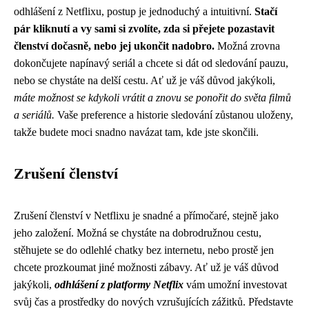
odhlášení z Netflixu, postup je jednoduchý a intuitivní.
Stačí
pár kliknutí a vy sami si zvolíte, zda si přejete pozastavit
členství dočasně, nebo jej ukončit nadobro.
Možná zrovna
dokončujete napínavý seriál a chcete si dát od sledování pauzu,
nebo se chystáte na delší cestu. Ať už je váš důvod jakýkoli,
máte možnost se kdykoli vrátit a znovu se ponořit do světa filmů
a seriálů.
Vaše preference a historie sledování zůstanou uloženy,
takže budete moci snadno navázat tam, kde jste skončili.
Zrušení členství
Zrušení členství v Netflixu je snadné a přímočaré, stejně jako
jeho založení. Možná se chystáte na dobrodružnou cestu,
stěhujete se do odlehlé chatky bez internetu, nebo prostě jen
chcete prozkoumat jiné možnosti zábavy. Ať už je váš důvod
jakýkoli,
odhlášení z platformy Netflix
vám umožní investovat
svůj čas a prostředky do nových vzrušujících zážitků. Představte