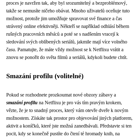
proces je navržen tak, aby byl srozumitelný a bezproblémový,
takže se nemusíte ničeho obávat. Mnoho uživatelů oceňuje tuto
možnost, protože jim umožňuje spravovat své finance a čas
strávený online efektivněji. Někteří se například odhlásí během
rušných pracovních měsíců a poté se s nadšením vracejí k
sledování svých oblíbených seriálů, jakmile mají více volného
času. Pamatujte, že máte vždy možnost se k Netflixu vrátit a
znovu se ponořit do světa filmů a seriálů, kdykoli budete chtít.
Smazání profilu (volitelné)
Pokud se rozhodnete prozkoumat nové obzory zábavy a
smazání profilu
na Netflixu je pro vás tím pravým krokem,
vězte, že je to snadný proces, který vám otevře dveře k novým
možnostem. Získáte tak prostor pro objevování jiných platforem,
aktivit a koníčků, které jste možná zanedbávali. Představte si ten
pocit, kdy se konečně pustíte do čtení té hromady knih, na