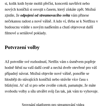
si, kolik knih byste mohli přečíst, koncertů navštívit nebo
nových koníčků si osvojit s časem, který získáte zpět. Možná
zjistíte, že
odpojení od streamovacího světa
vám přinese
nečekanou radost a nové vášně. A kdo ví, třeba se k Netflixu v
budoucnu vrátíte s novým nadšením a chutí objevovat další
filmové a seriálové poklady.
Potvrzení volby
Až potvrdíte své rozhodnutí, Netflix vám s úsměvem popřeje
hodně štěstí na vaší další cestě a nechá dveře otevřené pro váš
případný návrat. Možná objevíte nové vášně, ponoříte se
hlouběji do stávajících koníčků nebo strávíte více času s
blízkými. Ať už si pro sebe zvolíte cokoli, pamatujte, že máte
svobodu volby a sílu utvářet svůj čas tak, jak vám to vyhovuje.
Srovnání platforem pro streamování videa