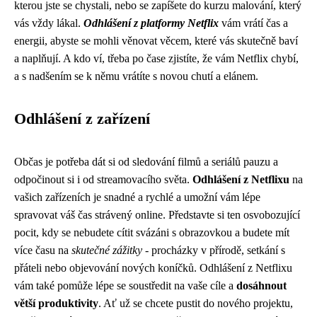
kterou jste se chystali, nebo se zapíšete do kurzu malování, který
vás vždy lákal.
Odhlášení z platformy Netflix
vám vrátí čas a
energii, abyste se mohli věnovat věcem, které vás skutečně baví
a naplňují. A kdo ví, třeba po čase zjistíte, že vám Netflix chybí,
a s nadšením se k němu vrátíte s novou chutí a elánem.
Odhlášení z zařízení
Občas je potřeba dát si od sledování filmů a seriálů pauzu a
odpočinout si i od streamovacího světa.
Odhlášení z Netflixu
na
vašich zařízeních je snadné a rychlé a umožní vám lépe
spravovat váš čas strávený online. Představte si ten osvobozující
pocit, kdy se nebudete cítit svázáni s obrazovkou a budete mít
více času na
skutečné zážitky
- procházky v přírodě, setkání s
přáteli nebo objevování nových koníčků. Odhlášení z Netflixu
vám také pomůže lépe se soustředit na vaše cíle a
dosáhnout
větší produktivity
. Ať už se chcete pustit do nového projektu,