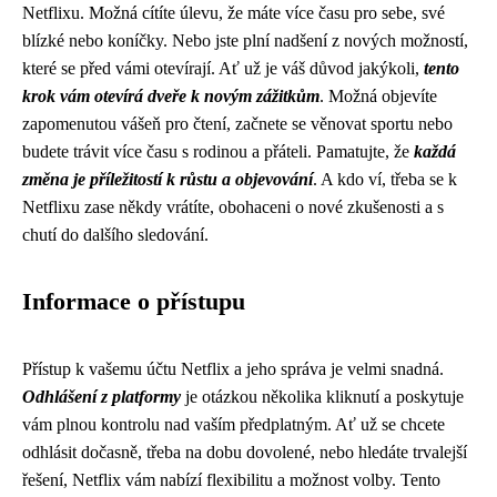
Netflixu. Možná cítíte úlevu, že máte více času pro sebe, své
blízké nebo koníčky. Nebo jste plní nadšení z nových možností,
které se před vámi otevírají. Ať už je váš důvod jakýkoli,
tento
krok vám otevírá dveře k novým zážitkům
. Možná objevíte
zapomenutou vášeň pro čtení, začnete se věnovat sportu nebo
budete trávit více času s rodinou a přáteli. Pamatujte, že
každá
změna je příležitostí k růstu a objevování
. A kdo ví, třeba se k
Netflixu zase někdy vrátíte, obohaceni o nové zkušenosti a s
chutí do dalšího sledování.
Informace o přístupu
Přístup k vašemu účtu Netflix a jeho správa je velmi snadná.
Odhlášení z platformy
je otázkou několika kliknutí a poskytuje
vám plnou kontrolu nad vaším předplatným. Ať už se chcete
odhlásit dočasně, třeba na dobu dovolené, nebo hledáte trvalejší
řešení, Netflix vám nabízí flexibilitu a možnost volby. Tento