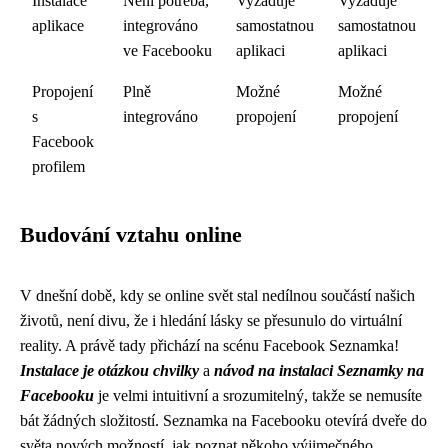
Instalace
Není potřeba,
Vyžaduje
Vyžaduje
aplikace
integrováno
samostatnou
samostatnou
ve Facebooku
aplikaci
aplikaci
Propojení
Plně
Možné
Možné
s
integrováno
propojení
propojení
Facebook
profilem
Budování vztahu online
V dnešní době, kdy se online svět stal nedílnou součástí našich
životů, není divu, že i hledání lásky se přesunulo do virtuální
reality. A právě tady přichází na scénu Facebook Seznamka!
Instalace je otázkou chvilky
a
návod na instalaci Seznamky na
Facebooku
je velmi intuitivní a srozumitelný, takže se nemusíte
bát žádných složitostí. Seznamka na Facebooku otevírá dveře do
světa nových možností, jak poznat někoho výjimečného.