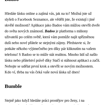
Hledáte lásku online a zajímá vás, jak na to? Možná jste už
slyšeli o Facebook Seznamce, ale věděli jste, že existují i ​​jiné
skvělé možnosti? Aplikace jako Badoo vám můžou otevřít dveře
do světa nových známostí.
Badoo
je platforma s miliony
uživatelů po celém světě, která vám pomůže najít spřízněnou
duši nebo nové přátele se stejnými zájmy. Představte si, že
potkáte někoho výjimečného jen díky pár kliknutím na vašem
telefonu! S Badoo se to může stát realitou. Mnoho lidí už našlo
lásku nebo přátelství právě díky Stačí si stáhnout aplikaci a začít.
Nebojte se udělat první krok a otevřít se novým možnostem.
Kdo ví, třeba na vás čeká vaše nová láska už dnes!
Bumble
Stejně jako když hledáte práci prostějov pro ženy, i na