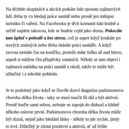
Na těchhle skupinách a akcích potkáte fakt spoustu zajímavých
lidí, třeba ty co hledají
práce sanitář
nebo prostě jen milujou
turistiku či vaření. Na Facebooku je těch komunit fakt hodně a
určitě najdete takovou, kde se budete cejtit jako doma.
Pokecáte
tam úplně v pohodě a bez stresu
, což je super když koukáte po
nových známých nebo třeba sháníte práci sanitáře. A když
zrovna nemáte čas na koníčky, protože máte fušku až nad hlavu,
aspoň si můžete číst příspěvky ostatních. Někdy se tam objeví i
zajímavá nabídka na práci sanitář a okolí, takže to může být
užitečný i z tohohle pohledu.
Je to podobný jako když se člověk dozví diagnózu
parkinsonova
choroba délka života
- taky se musí naučit žít dál a být aktivní.
Prostě buďte sami sebou, nebojte se zapojit do diskuzí a klidně
někoho oslovte první. Parkinsonova choroba délka života může
být různá, stejně jako hledání lásky - někdy to jde rychle, jindy
to trvá. Důležitý je zůstat pozitivní a aktivní, ať už řešíte