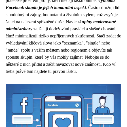
přátelské prostředí pro ty, kteří hledají lásku online.
Výhodou
Facebook skupin je jejich komunitní aspekt
. Často sdružují lidi
s podobnými zájmy, hodnotami a životním stylem, což zvyšuje
šanci na nalezení spřízněné duše. Navíc
skupiny moderované
administrátory
zajišťují dodržování pravidel a slušné chování,
čímž minimalizují riziko nepříjemných zkušeností. Stačí zadat do
vyhledávání klíčová slova jako "seznamka", "single" nebo
"rande" spolu s vaším městem nebo regionem a objevíte tak
spoustu skupin, které by vás mohly zajímat. Nebojte se do
některé z nich přidat a začít navazovat nové známosti. Kdo ví,
třeba právě tam najdete tu pravou lásku.