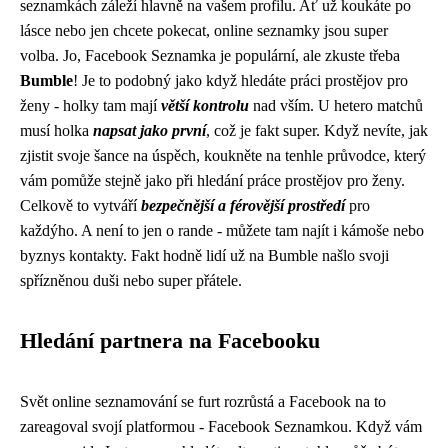
seznamkách záleží hlavně na vašem profilu. Ať už koukáte po
lásce nebo jen chcete pokecat, online seznamky jsou super
volba. Jo, Facebook Seznamka je populární, ale zkuste třeba
Bumble
! Je to podobný jako když hledáte práci prostějov pro
ženy - holky tam mají
větší kontrolu
nad vším. U hetero matchů
musí holka
napsat jako první
, což je fakt super. Když nevíte, jak
zjistit svoje šance na úspěch,
koukněte na tenhle průvodce
, který
vám pomůže stejně jako při hledání práce prostějov pro ženy.
Celkově to vytváří
bezpečnější a férovější prostředí
pro
každýho. A není to jen o rande - můžete tam najít i kámoše nebo
byznys kontakty. Fakt hodně lidí už na Bumble našlo svoji
spřízněnou duši nebo super přátele.
Hledání partnera na Facebooku
Svět online seznamování se furt rozrůstá a Facebook na to
zareagoval svojí platformou - Facebook Seznamkou. Když vám