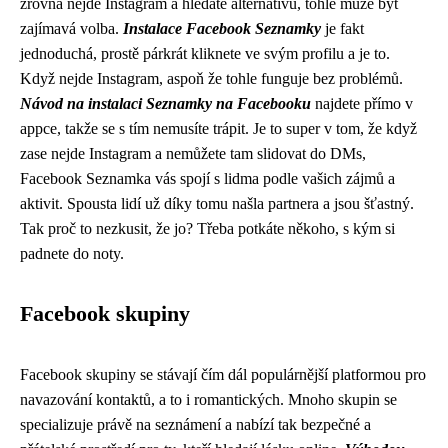
zrovna
nejde Instagram
a hledáte alternativu, tohle může být
zajímavá volba.
Instalace Facebook Seznamky
je fakt
jednoduchá, prostě párkrát kliknete ve svým profilu a je to.
Když nejde Instagram, aspoň že tohle funguje bez problémů.
Návod na instalaci Seznamky na Facebooku
najdete přímo v
appce, takže se s tím nemusíte trápit. Je to super v tom, že když
zase nejde Instagram a nemůžete tam slidovat do DMs,
Facebook Seznamka vás spojí s lidma podle vašich zájmů a
aktivit. Spousta lidí už díky tomu našla partnera a jsou šťastný.
Tak proč to nezkusit, že jo? Třeba potkáte někoho, s kým si
padnete do noty.
Facebook skupiny
Facebook skupiny se stávají čím dál populárnější platformou pro
navazování kontaktů, a to i romantických. Mnoho skupin se
specializuje právě na seznámení a nabízí tak bezpečné a